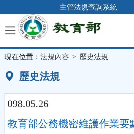
跳
主管法規查詢系統
到
主
要
內
容
::
現在位置：
法規內容
歷史法規
區
塊
歷史法規
098.05.26
教育部公務機密維護作業要