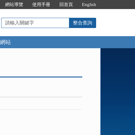
網站導覽
使用手冊
回首頁
English
請
整合查詢
輸
入
網站
關
鍵
字