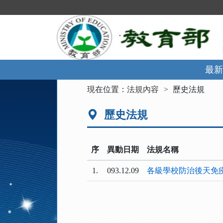
跳
到
主
要
內
容
區
最新
塊
:::
現在位置：
法規內容
歷史法規
歷史法規
序
異動日期
法規名稱
1.
093.12.09
各級學校防治後天免