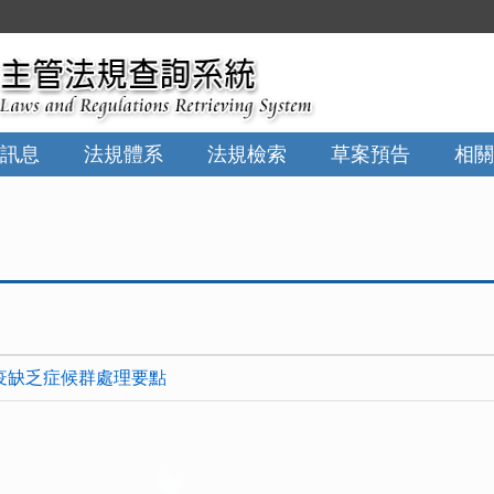
:::
訊息
法規體系
法規檢索
草案預告
相關
疫缺乏症候群處理要點