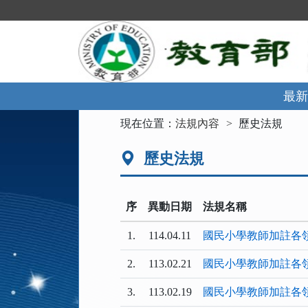
跳
到
主
要
內
容
區
最新
塊
:::
現在位置：
法規內容
歷史法規
歷史法規
序
異動日期
法規名稱
1.
114.04.11
國民小學教師加註各
2.
113.02.21
國民小學教師加註各
3.
113.02.19
國民小學教師加註各