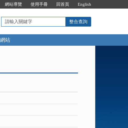
網站導覽
使用手冊
回首頁
English
請
整合查詢
輸
入
網站
關
鍵
字