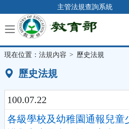
跳
主管法規查詢系統
到
主
要
內
容
::
現在位置：
法規內容
歷史法規
區
塊
歷史法規
100.07.22
各級學校及幼稚園通報兒童