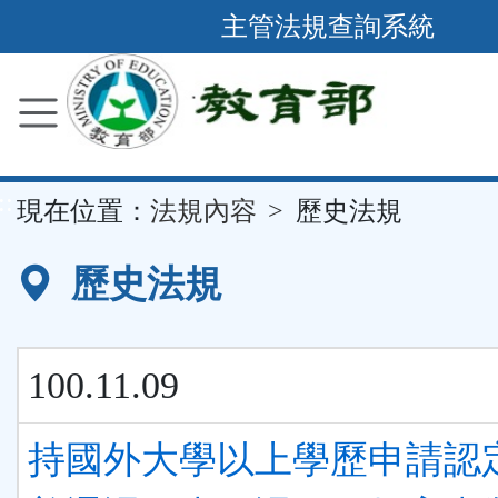
跳
主管法規查詢系統
到
主
要
內
容
::
現在位置：
法規內容
歷史法規
區
塊
歷史法規
100.11.09
持國外大學以上學歷申請認