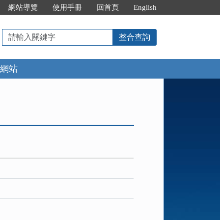
網站導覽
使用手冊
回首頁
English
請
整合查詢
輸
入
網站
關
鍵
字