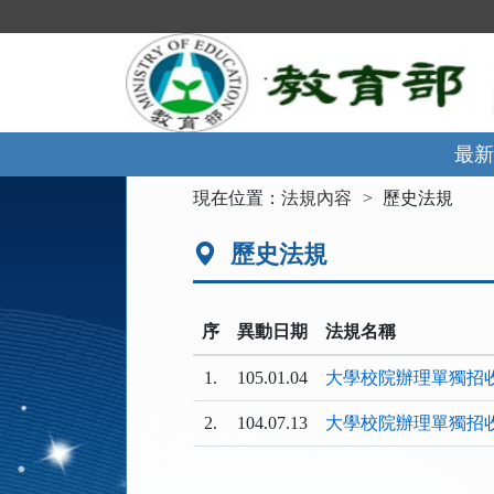
跳
到
主
要
內
容
區
最新
塊
:::
現在位置：
法規內容
歷史法規
歷史法規
序
異動日期
法規名稱
1.
105.01.04
大學校院辦理單獨招
2.
104.07.13
大學校院辦理單獨招