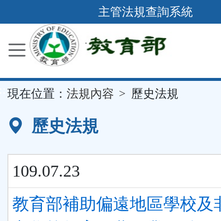
跳
主管法規查詢系統
到
主
要
內
容
::
現在位置：
法規內容
歷史法規
區
塊
歷史法規
109.07.23
教育部補助偏遠地區學校及