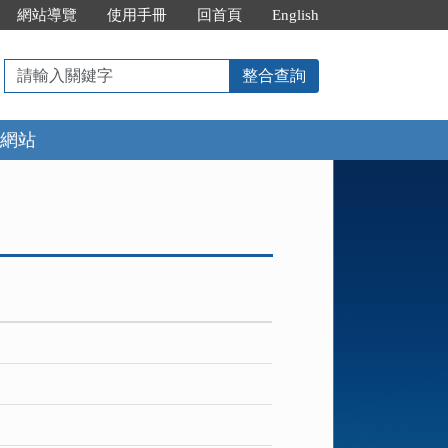
網站導覽
使用手冊
回首頁
English
請
整合查詢
輸
入
網站
關
鍵
字