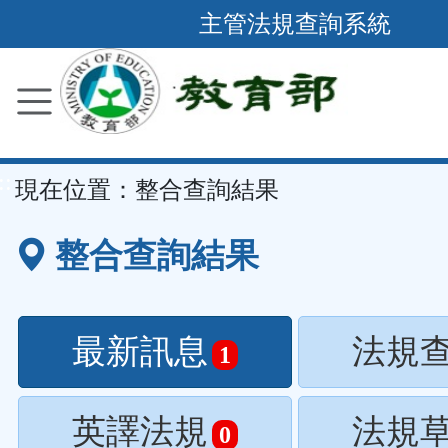
跳
主管法規查詢系統
到
主
要
內
容
::
現在位置：
整合查詢結果
區
塊
整合查詢結果
最新訊息
法規
1
英譯法規
法規
0