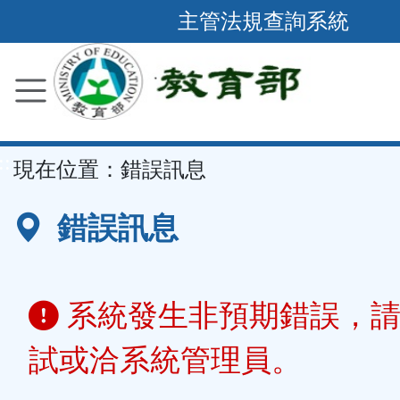
跳
主管法規查詢系統
到
主
要
內
容
::
現在位置：
錯誤訊息
區
塊
錯誤訊息
系統發生非預期錯誤，請
試或洽系統管理員。