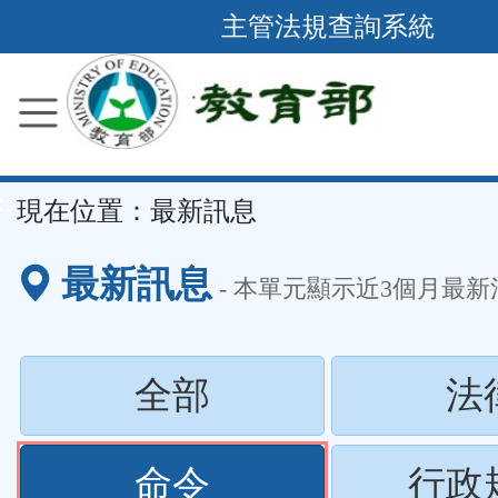
跳
主管法規查詢系統
到
主
要
內
容
::
現在位置：
最新訊息
區
塊
最新訊息
- 本單元顯示近
3
個月最新
(請
全部
法
按
(請
命令
行政