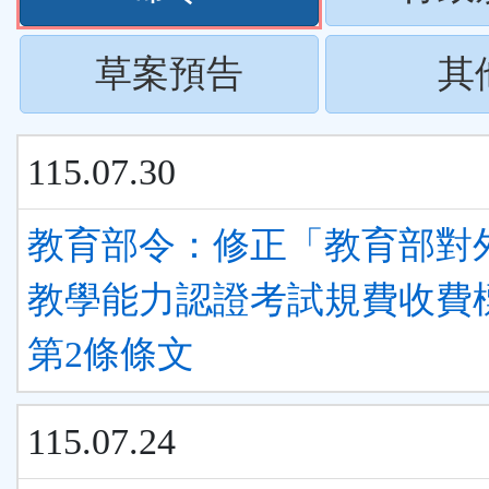
下
按
ENTER
(請
草案預告
其
下
查
按
ENTER
看
115.07.30
下
查
清
ENTER
教育部令：修正「教育部對
看
單)
查
教學能力認證考試規費收費
清
看
第2條條文
單)
清
115.07.24
單)