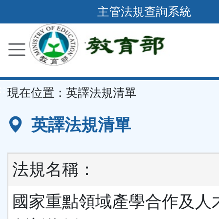
跳
主管法規查詢系統
到
主
要
內
容
::
現在位置：
英譯法規清單
區
塊
英譯法規清單
法規名稱：
國家重點領域產學合作及人