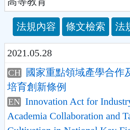
高等教育
法
法規內容
條文檢索
法
規
功
2021.05.28
能
國家重點領域產學合作
CH
按
培育創新條例
鈕
Innovation Act for Industr
EN
區
Academia Collaboration and Ta