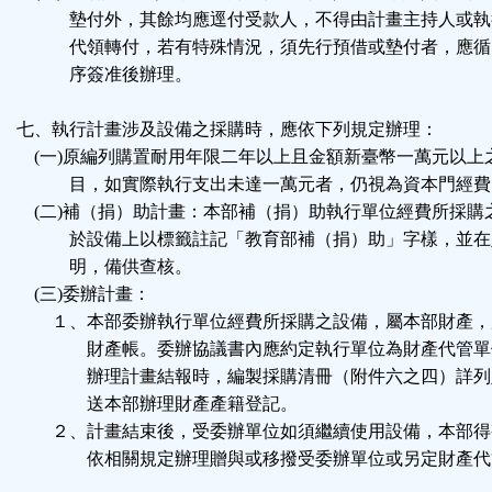
墊付外，其餘均應逕付受款人，不得由計畫主持人或執
代領轉付，若有特殊情況，須先行預借或墊付者，應循
序簽准後辦理。
七、執行計畫涉及設備之採購時，應依下列規定辦理：
(一)原編列購置耐用年限二年以上且金額新臺幣一萬元以上
目，如實際執行支出未達一萬元者，仍視為資本門經費
(二)補（捐）助計畫：本部補（捐）助執行單位經費所採購
於設備上以標籤註記「教育部補（捐）助」字樣，並在
明，備供查核。
(三)委辦計畫：
１、本部委辦執行單位經費所採購之設備，屬本部財產，
財產帳。委辦協議書內應約定執行單位為財產代管單
辦理計畫結報時，編製採購清冊（附件六之四）詳列
送本部辦理財產產籍登記。
２、計畫結束後，受委辦單位如須繼續使用設備，本部得
依相關規定辦理贈與或移撥受委辦單位或另定財產代