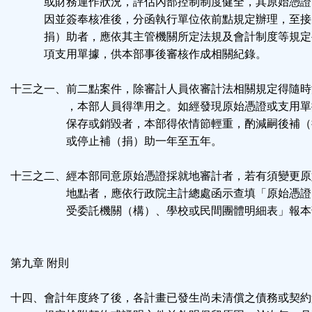
或財務運作狀況，評估內部控制制度健全，其原始憑證
因並簽奉核准後，分函執行單位依前點規定辦理，至接
捐）助者，應依其主管機關所定法規及會計制度等規定
項支用單據，供本部事後審核作成相關紀錄。
十三之一、前二點案件，除審計人員依審計法相關規定得隨時
，本部人員得準用之。如經發現原始憑證或支用單
保存或銷毀者，本部得依情節輕重，酌減嗣後補（
或停止補（捐）助一年至五年。
十三之二、經本部同意原始憑證採就地審計者，若有須變更原
地點者，應依行政院主計總處函示查填「原始憑證
受委託機關（構）、學校或民間團體明細表」報本
第九章 附則
十四、會計年度終了後，各計畫已發生尚未清償之債務或契約