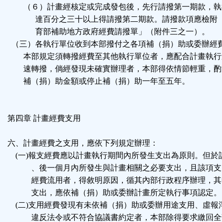
（６）計畫經核定或完成發包後，先行請撥第一期款，執
達百分之三十以上得請撥第二期款。請撥款項應檢附
育部補助地方政府經費請撥單」（附件三之一）。
（三）各執行單位收到本部撥付之各項補（捐）助或委辦經
本部規定須轉撥經費至其他執行單位者，應配合計畫執行
速轉撥，倘經發現未確實辦理者，本部得依情節輕重，酌
補（捐）助金額或停止補（捐）助一年至五年。
第四章 計畫經費支用
六、計畫經費之支用，應依下列規定辦理：
(一)報支經費應以計畫執行期間內所發生支出為原則。但於
、後一個月內所發生與計畫相關之必要支出，且該項支
經費流用者，得敘明原因，循其內部行政程序辦理，其
支出，應依補（捐）助或委辦計畫所定執行事項認定。
(二)支用經費發現有未依補（捐）助或委辦用途支用、虛報
違反法令或不符合協議書約定者，本部除得要求繳回全