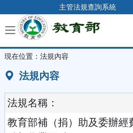
跳
主管法規查詢系統
到
主
要
內
容
::
現在位置：
法規內容
區
塊
法規內容
法規名稱：
教育部補（捐）助及委辦經