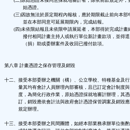
(二)原始憑證未獲同意採就地審計者，除依前款規定外，
始憑證。
(三)因故無法於原定期程內報核，應於期限截止前向本部
並在本部同意可延展期限內，完成結報。
(四)未依限結報且未依限申請展延者，本部得於完成計畫
撥付相同計畫主持人或執行單位新計畫款項，並得逕
（捐）助或委辦案件及收回已撥付款項。
第八章 計畫憑證之保存管理及銷毀
十二、接受本部委辦之機關（構）、公立學校、特種基金及行
量其均有會計人員辦理內部審核，且已訂定會計制度與
度，為簡化行政作業，原始憑證採就地審計辦理，其憑
訂，銷毀應依會計法與政府會計憑證保管調案及銷毀應
規定辦理。
十三、接受本部委辦之民間團體，如經本部業務承辦單位衡酌