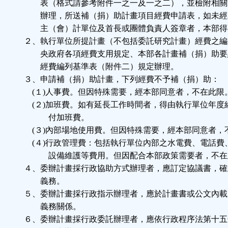
表（格式請參考附件一之一及一之二），並檢附相關
辦理，所送補（捐）助計畫項目經費申請表，如未經
主（會）計單位及首長或團體負責人簽章者，本部得
２、執行單位所提計畫（不包括委託研究計畫）經費之編
央政府各項經費支用規定、本部各計畫補（捐）助要
經費編列基準表（附件二）規定辦理。
３、申請補（捐）助計畫，下列經費不予補（捐）助：
(１)人事費。但因特殊需要，經本部同意者，不在此限
(２)加班費。如有延長工作時間者，得由執行單位年度
付加班費。
(３)內部場地使用費。但因特殊需要，經本部同意者，
(４)行政管理費：包括執行單位內部之水電費、電話費
設備維護等費用。但因配合本部政策需要者，不在
４、委辦計畫採行政協助方式辦理者，應訂定協議書，確
義務。
５、委辦計畫採行政指示辦理者，應於計畫書或公文內載
義務關係。
６、委辦計畫採行政委託辦理者，應依行政程序法第十五