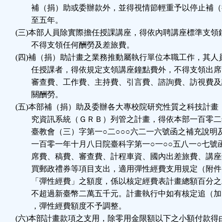
補（捐）助或委辦款外，並得視情節輕重予以停止補（
至五年。
(三)本部人員除實際擔任授課講座，得依內聘講座標準支領
不得支領任何酬勞及差旅費。
(四)補（捐）助計畫之業務推動屬執行單位本職工作，其人
任授課者，得依規定支領講座鐘點費外，不得支領出席
審查費、工作費、主持費、引言費、諮詢費、訪視費及
關酬勞。
(五)本部補（捐）助及委辦各大專校院研究性質之科技計畫
究資訊系統（ＧＲＢ）列管之計畫，得依本部一百零二
臺教會（三）字第一○二○○○六二一六號函之補充說明
一百零一年十月八日院臺科字第一○一○○五八一○七號
席費、稿費、審查費、計程車資、國內出差旅費、講座
買郵政禮券等項目支出，適用彈性經費支用規定（附件
「彈性經費」之額度，係以核定經費表計畫總額百分之
不超過新臺幣二萬五千元。計畫執行中如有核定追（加
，彈性經費額度不予調整。
(六)本部計畫款項之支用，除零用金限額以下之小額付款得