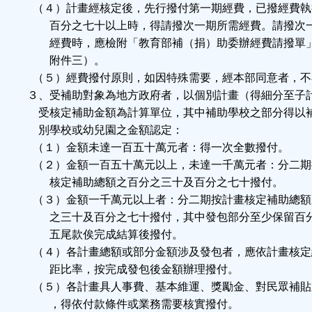
（４）計畫經核定後，先行撥付第一期經費，已撥經費執
百分之七十以上時，得請撥次一期所需經費。請撥次
經費時，應檢附「教育部補（捐）助委辦經費請撥單
附件三）。
（５）經費撥付原則，如因特殊需要，經本部同意者，不
３、受補助對象為地方政府者，以個別計畫（得細分至子
受核定補助金額為計算單位，其中補助學校之部分得以
別學校或幼兒園之金額認定：
（１）金額未達一百五十萬元者：得一次全數撥付。
（２）金額一百五十萬元以上，未達一千萬元者：分二期
核定補助總額之百分之三十及百分之七十撥付。
（３）金額一千萬元以上者：分二期按計畫核定補助總額
之三十及百分之七十撥付，其中發包部分至少保留百
五尾款俟完成結算後撥付。
（４）各計畫總額或部分金額涉及發包者，應依計畫核定
距比率，按完成發包後金額辦理撥付。
（５）各計畫具人事費、基本維運、獎勵金、對民眾補貼
，得依付款條件或業務需要核實撥付。