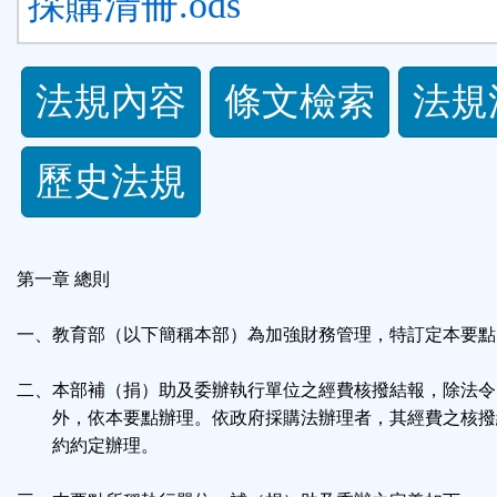
採購清冊.ods
法
法規內容
條文檢索
法規
規
歷史法規
功
能
第一章 總則
按
一、教育部（以下簡稱本部）為加強財務管理，特訂定本要點
鈕
二、本部補（捐）助及委辦執行單位之經費核撥結報，除法令
區
外，依本要點辦理。依政府採購法辦理者，其經費之核撥
約約定辦理。