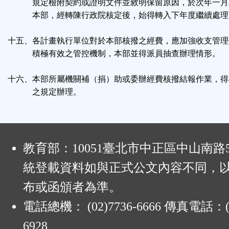
規定檢附契約或證明文件並敘明保留原因，於次年一月
本部，經轉陳行政院核定後，始得轉入下年度繼續處理
十五、各計畫執行單位對於本部核撥之經費，應加強收支管理
積極有效之管控機制，本部並得派員抽查辦理情形。
十六、本部所屬機關補（捐）助或委辦經費核撥結報作業，得
之規定辦理。
:
教育部：10051臺北市中正區中山南路
統登載資料如與正式公文內容不同，
布或函頒者為準。
電話總機： (02)7736-6666 傳真電話：(0
6928