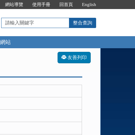
網站導覽
使用手冊
回首頁
English
請
整合查詢
輸
入
網站
關
鍵
字
友善列印