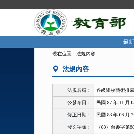
跳
到
主
要
內
容
區
最新
塊
:::
現在位置：
法規內容
法規內容
法規名稱：
各級學校藝術推
公發布日：
民國 87 年 11 月 0
修正日期：
民國 88 年 06 月 2
發文字號：
（88）台參字第880