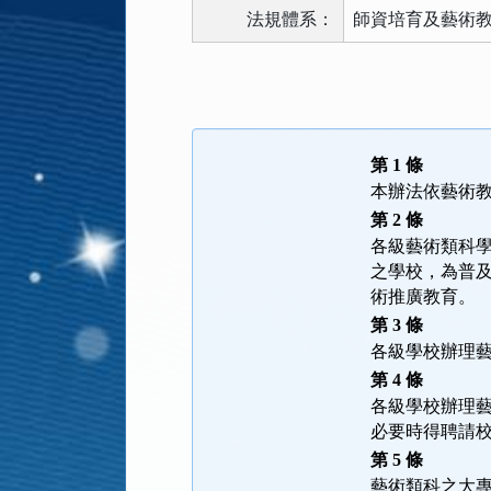
法規體系：
師資培育及藝術
法
規
功
能
第 1 條
按
本辦法依藝術
鈕
第 2 條
區
各級藝術類科學
之學校，為普
術推廣教育。
第 3 條
各級學校辦理
第 4 條
各級學校辦理
必要時得聘請
第 5 條
藝術類科之大專