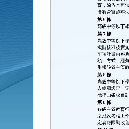
育，除依本辦
廣教育實施辦
第 6 條
高級中等以下
第 7 條
高級中等以下
機關核准後實
前項計畫內容
額、方式、經
形報該管主管
第 8 條
高級中等以下
入總額設定一
標準由各校自
第 9 條
各級主管教育
之成效考核工
定者應限期改