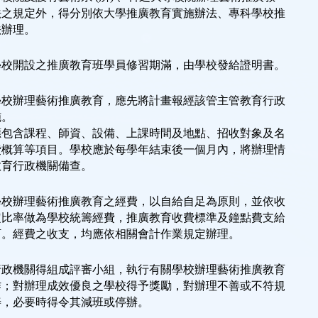
法之規定外，得分別依大學推廣教育實施辦法、專科學校推
法辦理。
學校開設之推廣教育班學員修習期滿，由學校發給證明書。
學校辦理藝術推廣教育，應先將計畫報經該管主管教育行政
施。
應包含課程、師資、設備、上課時間及地點、招收對象及名
費概算等項目。學校應於每學年結束後一個月內，將辦理情
教育行政機關備查。
學校辦理藝術推廣教育之經費，以自給自足為原則，並依收
定比率做為學校統籌經費，推廣教育收費標準及鐘點費支給
訂。經費之收支，均應依相關會計作業規定辦理。
行政機關得組成評審小組，執行有關學校辦理藝術推廣教育
作；對辦理成效優良之學校得予獎勵，對辦理不善或不符規
善，必要時得令其減班或停辦。