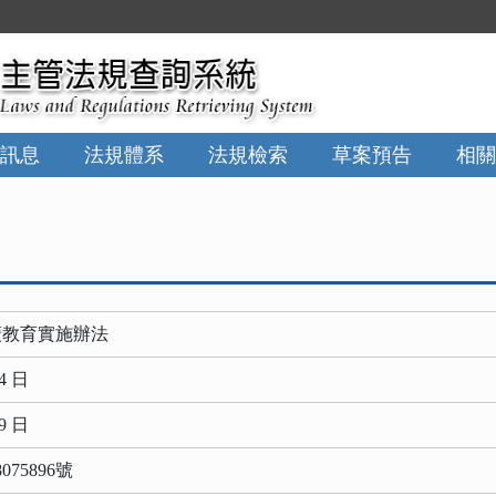
:::
訊息
法規體系
法規檢索
草案預告
相關
廣教育實施辦法
4 日
9 日
75896號