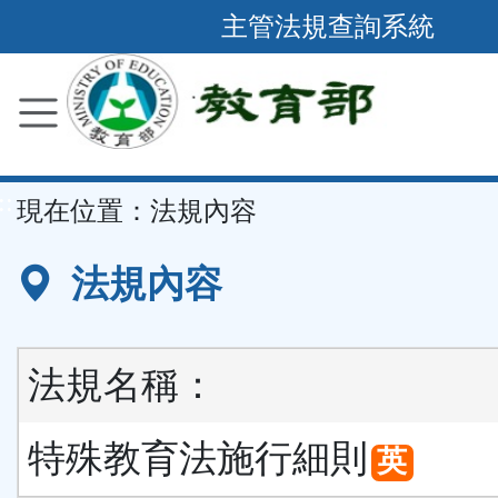
跳
主管法規查詢系統
到
主
要
內
容
::
現在位置：
法規內容
區
塊
法規內容
法規名稱：
特殊教育法施行細則
英