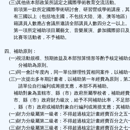
(三)其他依本部政策所認定之國際學術教育交流活動。
前項第一款所定國際學術研討會、研習營或學術講座，其
有三國以上（包括地主國，不包括大陸、港、澳等地區）
籍講員人數應占會議所邀請全部講員人數四分之一以上。
第一項所定補助項目屬藝文、音樂展演、參加國際節日及
比賽等活動者，不予補助。
四、補助原則：
(一)視活動規模、預期效益及本部預算情形等酌予核定補助
分補助為原則。
(二)同一會計年度內，同一單位辦理性質相同案件，以補助
(三)一次提出多年期計畫者，以補助第一年經費為原則，第
請單位自行編列或籌措支應，本部不再補助。
補助對象為直轄市、縣（市）政府所屬學校者，補助經費
市、縣（市）政府財力級次，給予不同補助比率，不足部
、縣（市）政府或補助對象自行編列或籌措支應；其補助
(一)財力分級屬第一級者：不得超過核定計畫經費百分之五
(二)財力分級屬第二級者：不得超過核定計畫經費百分之六
(三)財力分級屬第三級者：不得超過核定計畫經費百分之七