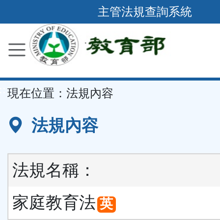
跳
主管法規查詢系統
到
主
要
內
容
::
現在位置：
法規內容
區
塊
法規內容
法規名稱：
家庭教育法
英