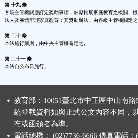
第 十九 條
各級主管機關應訂定獎助事項，鼓勵推展家庭教育之機關、機
法人及團體辦理家庭教育；其獎助辦法，由各級主管機關定之
第 二十 條
本法施行細則，由中央主管機關定之。
第 二十一 條
本法自公布日施行。
:
教育部：10051臺北市中正區中山南路
統登載資料如與正式公文內容不同，
布或函頒者為準。
電話總機： (02)7736-6666 傳真電話：(0