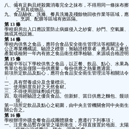
。
八、備有足夠且經殺菌消毒完全之抹布，不得用同一條抹布擦
之用具或物品。
九、食品驗收、洗滌、餐具洗滌及殘餘物回收作業等區域，應
、烹調、配膳等區域有效區隔。
第
13
條
學校廚房出入口應設置防止病媒侵入之紗窗、紗門、空氣簾、
施或其他設施。
第
14
條
學校內供售之食品，應符合食品安全衛生管理法等相關法令，
公正專業機構認、驗證之標章；無驗證標章者，應具有工廠登
產製或檢附一年內有效之食品衛生標準檢驗、來源或合格證明
第
15
條
高級中等以下學校供售之食品，以正餐、飲品、點心、水果為
售單位包裝僅限一份供應量，每份供應之熱量應適當。
前項所定飲品及點心，應符合食品安全衛生管理法等相關法令
：
一、具有營養成分及含量標示。
二、使用鮮度良好之天然食材。
三、不得使用甜味劑或代脂。
四、取得經驗證之優良食品。但新鮮、當日供應之麵包、饅頭
限。
第一項所定飲品及點心之範圍，由中央主管機關會同中央衛生
關公告之。
第
16
條
學校辦理外購盒餐食品或團體膳食，應遵行下列事項：
一、注意食品暫存保管之場所衛生，不得直接置於地面、太陽