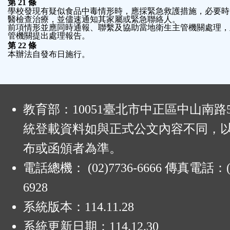
第
21
條
學校發現有疑似食品中毒情形時，應採緊急救護措施，必要時
醫檢查治療，並儘速通知其家屬或緊急聯絡人。
前項情形並應同時通報、聯繫及協助當地衛生主管機關處理，
管機關提出處理報告。
第
22
條
本辦法自發布日施行。
:
教育部：10051臺北市中正區中山南路
統登載資料如與正式公文內容不同，
布或函頒者為準。
電話總機： (02)7736-6666 傳真電話：(0
6928
系統版本：
114.11.28
系統更新日期：
114.12.30