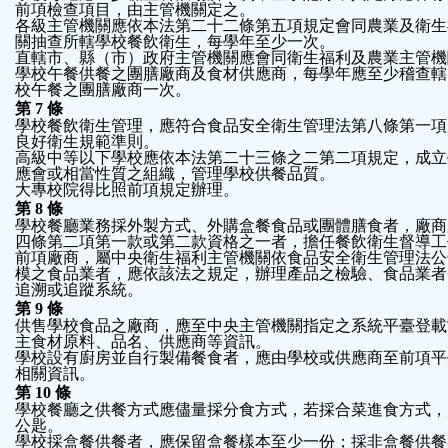
前項檢查項目，由主管機關定之。
各級主管機關應依本法第二十二條第五項規定會同農業及衛生
關抽查所轄學校餐飲衛生，每學年至少一次。
直轄市、縣（市）政府主管機關應會同衛生福利及農業主管機
學校午餐供餐之團膳廠商及食材供應商，每學年應至少稽查轄
校午餐之團膳廠商一次。
第
7
條
學校餐飲衛生管理，應符合食品安全衛生管理法第八條第一項
良好衛生規範準則。
高級中等以下學校應依本法第二十三條之二第二項規定，成立
應會或相當性質之組織，管理學校供餐品質。
大專校院得比照前項規定辦理。
第
8
條
學校餐廳業務採外製方式、外購盒餐食品或團體膳食者，廠商
四條第二項第一款或第二款資格之一者，擔任餐飲衛生督導工
前項廠商，屬中央衛生福利主管機關依食品安全衛生管理法公
模之食品業者，應依該法之規定，辦理產品之檢驗、食品業者
追溯或追蹤系統。
第
9
條
供售學校食品之廠商，應至中央主管機關指定之系統平臺登載
主食材原料、品名、供應商等資訊。
學校設有廚房並自行製備餐食者，應由學校或供應商至前項平
相關資訊。
第
10
條
學校餐廳之供餐方式應儘量採分食方式，若採合菜進食方式，
公匙。
學校採盒餐供餐者，應保留盒餐樣本至少一份；採非盒餐供餐