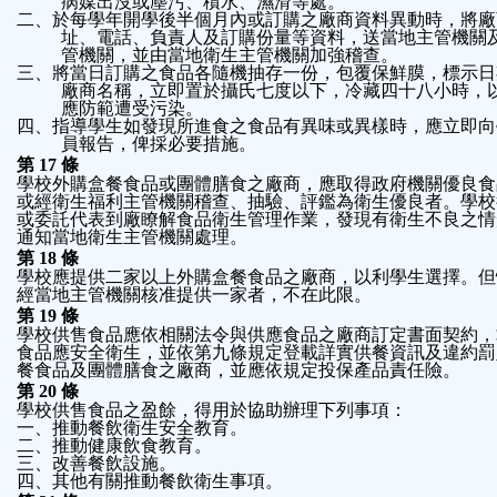
病媒出沒或塵污、積水、濕滑等處。
二、於每學年開學後半個月內或訂購之廠商資料異動時，將廠
址、電話、負責人及訂購份量等資料，送當地主管機關
管機關，並由當地衛生主管機關加強稽查。
三、將當日訂購之食品各隨機抽存一份，包覆保鮮膜，標示日
廠商名稱，立即置於攝氏七度以下，冷藏四十八小時，
應防範遭受污染。
四、指導學生如發現所進食之食品有異味或異樣時，應立即向
員報告，俾採必要措施。
第
17
條
學校外購盒餐食品或團體膳食之廠商，應取得政府機關優良食
或經衛生福利主管機關稽查、抽驗、評鑑為衛生優良者。學校
或委託代表到廠瞭解食品衛生管理作業，發現有衛生不良之情
通知當地衛生主管機關處理。
第
18
條
學校應提供二家以上外購盒餐食品之廠商，以利學生選擇。但
經當地主管機關核准提供一家者，不在此限。
第
19
條
學校供售食品應依相關法令與供應食品之廠商訂定書面契約，
食品應安全衛生，並依第九條規定登載詳實供餐資訊及違約罰
餐食品及團體膳食之廠商，並應依規定投保產品責任險。
第
20
條
學校供售食品之盈餘，得用於協助辦理下列事項：
一、推動餐飲衛生安全教育。
二、推動健康飲食教育。
三、改善餐飲設施。
四、其他有關推動餐飲衛生事項。