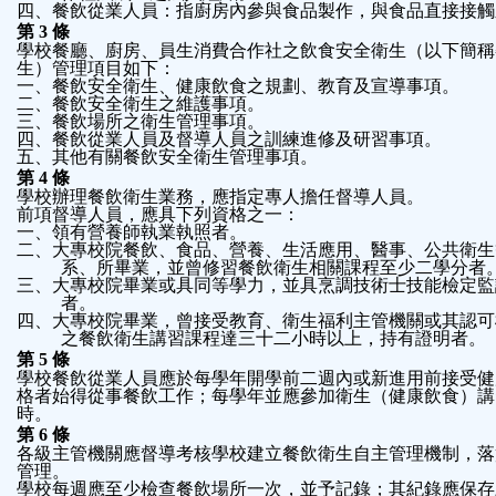
四、餐飲從業人員：指廚房內參與食品製作，與食品直接接觸
第
3
條
學校餐廳、廚房、員生消費合作社之飲食安全衛生（以下簡稱
生）管理項目如下：
一、餐飲安全衛生、健康飲食之規劃、教育及宣導事項。
二、餐飲安全衛生之維護事項。
三、餐飲場所之衛生管理事項。
四、餐飲從業人員及督導人員之訓練進修及研習事項。
五、其他有關餐飲安全衛生管理事項。
第
4
條
學校辦理餐飲衛生業務，應指定專人擔任督導人員。
前項督導人員，應具下列資格之一：
一、領有營養師執業執照者。
二、大專校院餐飲、食品、營養、生活應用、醫事、公共衛生
系、所畢業，並曾修習餐飲衛生相關課程至少二學分者
三、大專校院畢業或具同等學力，並具烹調技術士技能檢定監
者。
四、大專校院畢業，曾接受教育、衛生福利主管機關或其認可
之餐飲衛生講習課程達三十二小時以上，持有證明者。
第
5
條
學校餐飲從業人員應於每學年開學前二週內或新進用前接受健
格者始得從事餐飲工作；每學年並應參加衛生（健康飲食）講
時。
第
6
條
各級主管機關應督導考核學校建立餐飲衛生自主管理機制，落
管理。
學校每週應至少檢查餐飲場所一次，並予記錄；其紀錄應保存