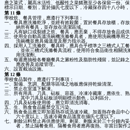
應之菜式，屬高水活性、低酸性之菜餚應至少各保留一份。保
標示日期、餐別，置於攝氏七度以下，冷藏保存四十八小時，
第
11
條
學校炊、餐具管理，應遵行下列事項：
一、餐具應洗滌乾淨，並經有效殺菌，置於餐具存放櫃，存放
納所有餐具，並存放在清潔區域。
二、凡有缺口或裂縫之炊、餐具，應丟棄，不得存放食品或供
三、使用全自動高溫洗碗機洗滌餐具者，應使用洗碗機專用之
洗碗機並應具備溫度及壓力指示器。
四、採用人工洗滌炊、餐具時，應具合乎標準之三槽式人工餐
，並依三槽式洗滌餐具流程，使用符合食品衛生相關洗
用洗潔劑。
五、每週應抽檢各餐廳餐具之澱粉性及脂肪性殘留，並記錄之
應改善及追蹤管理。
六、設置截油設施。
第
12
條
學校食品製作，應遵行下列事項：
一、製備、烹調、配膳等區域之地板應保持乾燥清潔。
二、禁止在室溫下解凍。
三、所有用具、刀具、砧板、容器、冷凍冷藏庫，應依生、熟
。其中刀具及砧板須明顯標示顏色，以利區分。
四、刀具及砧板使用後，應立即清洗消毒。
五、生、熟食食品嚴禁交互污染。
六、熟食食品應立即加蓋熱存或迅速冷藏。加蓋熱存食品中心
六十度以上，迅速冷藏食品溫度在攝氏七度以下。
七、剩餘沾料禁止再供應使用。剩菜、剩飯未於三十分鐘內妥
者，禁止隔餐食用。隔餐食用者應再復熱。非當日製作