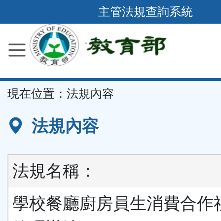
跳
主管法規查詢系統
到
主
要
內
容
::
現在位置：
法規內容
區
塊
法規內容
法規名稱：
學校餐廳廚房員生消費合作