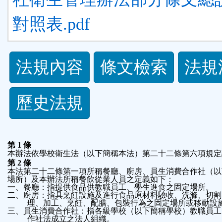
對照表.pdf
法
法規內容
條文檢索
法規
規
歷史法規
功
能
第
1
條
本辦法依學校衛生法（以下簡稱本法）第二十二條第六項規定
按
第
2
條
本法第二十二條第一項所稱餐廳、廚房、員生消費合作社（以
場所）及本辦法所稱餐飲從業人員之定義如下：
鈕
一、餐廳：指提供食品供教職員工、學生進食之固定場所。
二、廚房：指具烹飪設施及進行食品原材料驗收、洗滌、切割
理、加工、烹飪、配膳、包裝行為之固定場所或移動設
區
三、員生消費合作社：指各級學校（以下簡稱學校）教職員工
作社法成立之法人組織。