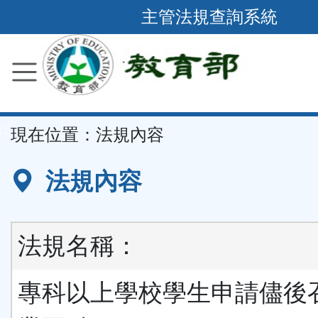
跳
主管法規查詢系統
到
主
要
內
容
::
現在位置：
法規內容
區
塊
法規內容
法規名稱：
專科以上學校學生申請儘後