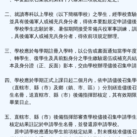
按
二、就讀專科以上學校（以下簡稱學校）之學生，經學校查驗
鈕
並具有後備軍人或補充兵身分者，得依本要點規定申請儘後
學校學生志願於寒、暑假期間接受常備兵役軍事訓練，訓
區
，具後備軍人或補充兵身分者，得依前項規定辦理。
三、學校應於每學期註冊入學時，以公告或書面通知當學年度
、轉學生、復學生及具前點身分之學生繳驗退伍或補充兵結
本及身分證（正、反面）影本，交由學校辦理儘後召集申請
四、學校應於學期正式上課日起二個月內，依申請儘後召集學
（直轄市、縣（市）及鄉（鎮、市、區））分別繕造儘後召
生名冊，送直轄市、縣（市）後備指揮部核定，其有效期限
畢業日止。
五、直轄市、縣（市）後備指揮部審查學校儘後召集申請學生
核定結果註記於申請學生名冊，並發還原申請學校。
原申請學校應通知學生前項核定結果，對未獲核准儘後召