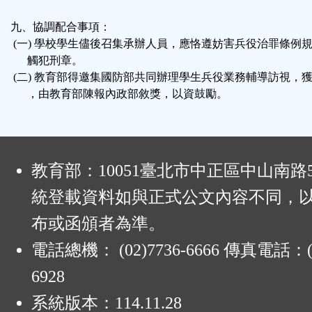
九、協調配合事項：
(一) 學校學生儘後召集承辦人員，應恪遵妨害兵役治罪條例
觸犯刑章。
(二) 教育部得邀集國防部共同辦理學生兵役業務輔導訪視，
，由教育部陳報內政部敘獎，以資鼓勵。
:
教育部：10051臺北市中正區中山南路
統登載資料如與正式公文內容不同，
布或函頒者為準。
電話總機： (02)7736-6666 傳真電話：(0
6928
系統版本：
114.11.28