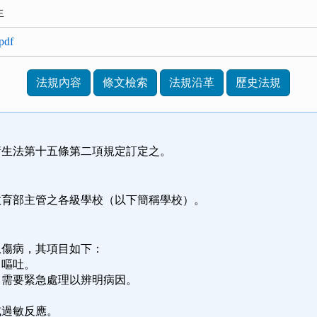
生
df
法規內容
條文檢索
法規沿革
歷史法規
衛生法第十五條第二項規定訂定之。
教育部主管之各級學校（以下簡稱學校）。
急傷病，其項目如下：
、嘔吐。
，需要緊急處理以辨明病因。
。
或過敏反應。