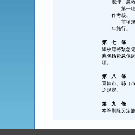
處理、急救教
第一項八小時
作考核。
前項規定，自
年施行。
第 七 條
學校應將緊急
應包括緊急傷
項。
第 八 條
直轄市、縣（
之規定。
第 九 條
本準則除另定