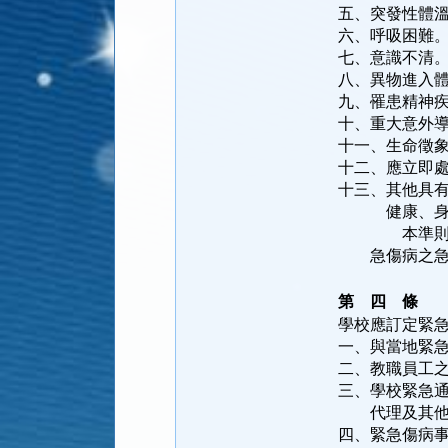
五、突發性體
六、呼吸困難
七、意識不清
八、異物進入
九、罹患精神
十、重大意外
十一、生命徵
十二、應立即
十三、其他具
健康、身體功
本準則所稱處
急傷病之急
第 四 條
學校應訂定緊
一、與當地緊
二、教職員工
三、學校緊急
代理及其他
四、緊急傷病