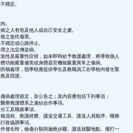
溫不穩定。
。
。
體內。
疾病之人有危及他人或自己安全之虞。
導致之急性傷害。
象不穩定或心跳停止。
處理之法定傳染病。
有急性及嚴重性症狀，如未即時給予救護處理，將導致個人
能嚴重傷害或身體器官機能嚴重異常之傷病。
理，指學校應提供學生及教職員工在學校內發生緊
救及照護。
急傷病處理規定，並公告之；其內容應包括下列事項：
急醫療救護體系之連結合作事項。
之分工及職責事項。
通報流程、救護經費、護送交通工具、護送人員順序、職務
行政協調事項。
事件發生時，檢傷分類與施救步驟、護送就醫地點、撥打一