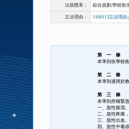
法規體系：
綜合規劃/學校衛
立法理由：
1100113立法理由.p
法
規
功
能
第 一 條
按
本準則依學校
鈕
區
第 二 條
本準則適用於
第 三 條
本準則所稱緊
一、急性腹瀉
二、急性疼痛
三、急性出血
四、急性中毒