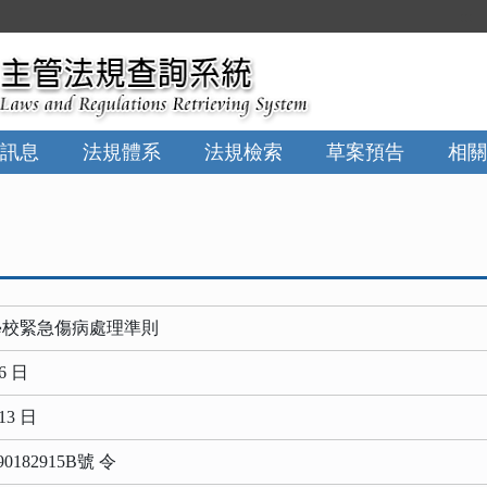
:::
訊息
法規體系
法規檢索
草案預告
相關
學校緊急傷病處理準則
6 日
13 日
0182915B號 令