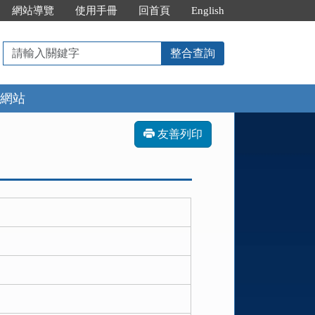
網站導覽
使用手冊
回首頁
English
請
整合查詢
輸
入
網站
關
鍵
字
友善列印