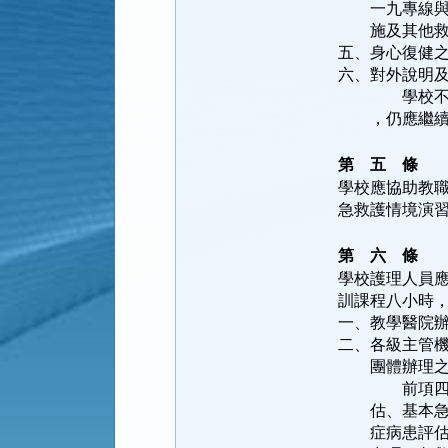
一九專線與通
施及其他救
五、身心復健
六、對外說明
學校不能依前
，仍應繼續執
第 五 條
學校應協助教
急救護情境演
第 六 條
學校護理人員
訓課程八小時
一、教學醫院
二、各級主管
團體辦理之緊
前項四十小時
估、基本急救
症病患評估與