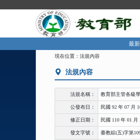
跳
到
主
要
內
容
區
最新
塊
:::
現在位置：
法規內容
法規內容
法規名稱：
教育部主管各級
公發布日：
民國 92 年 07 月 1
修正日期：
民國 110 年 01 月 
發文字號：
臺教綜(五)字第109