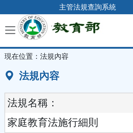
跳
主管法規查詢系統
到
主
要
內
容
::
現在位置：
法規內容
區
塊
法規內容
法規名稱：
家庭教育法施行細則