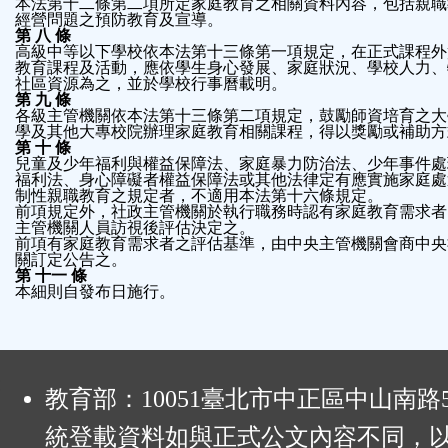
經營問題之預防教育及宣導。
第 八 條
高級中等以下學校依本法第十三條第一項規定，在正式課程外
教育課程及活動，應依學生身心發展、家庭狀況、學校人力、
第 九 條
各級主管機關依本法第十三條第二項規定，鼓勵師資培育之大
學及其他大專校院辦理家庭教育相關課程，得以獎勵或補助方
第 十 條
兒童及少年福利與權益保障法、家庭暴力防治法、少年事件處
福利法、身心障礙者權益保障法或其他法律定有應實施家庭處
制性親職教育之規定者，不適用本法第十六條規定。
前項規定外，社政主管機關於執行職務時認有家庭教育需求者
主管機關人員訪視後評估決定之。
前項有家庭教育需求者之評估基準，由中央主管機關會商中央
關訂定公告之。
第 十一 條
本細則自發布日施行。
:
教育部：10051臺北市中正區中山南路
統登載資料如與正式公文內容不同，