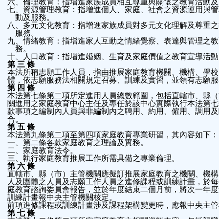
六、倫理教育：指增進家族成員相互尊重與關懷之教育活動及
七、資源管理教育：指增進個人、家庭、社會之資源運用與管
    動及服務。
八、多元文化教育：指增進家族成員對多元文化理解及尊重之
    服務。
九、情緒教育：指增進家人互動之情緒覺察、表達與管理之教
    務。
十、人口教育：指增進婚姻、生育及家庭價值之教育宣導活動
第 三 條
本法所稱志願工作人員，指由推展家庭教育機關、機構、學校
體，依志願服務法相關規定召募、訓練及實習，並領有志願服
第 四 條
本法第七條第二項所定進用人員總數範圍，包括直轄市、縣（
關進用之家庭教育中心主任及專任於該中心實際執行本法第七
款事項之編制內人員與非編制內之聘用、約用、僱用、調用及
合。
第 五 條
本法第九條第二項至第四項家庭教育專業研習，其內容如下：
二、家庭教育法令。
三、執行家庭教育推展工作所需具備之專業倫理。
第 六 條
直轄市、縣（市）主管機關應擬訂推展家庭教育之機關、機構
庭教育諮詢委員會報告，並於年度結束二個月前，將次一年度
訓練計畫報中央主管機關核定。
前項進修課程或訓練計畫涉及課程架構變更時，應報中央主管
第 七 條