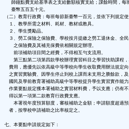
師鐘點費支給基準表之支給數額核實支給；課餘時間，每
臺幣五百五十元。
（二）教育行政費：每班每節新臺幣一百元，並依下列規定使
１、教學所需之材料、耗材、教材或教具。
２、學生獎勵品。
３、勞工保險之保險費、學校按月提繳之勞工退休金、全民
之保險費及其補充保費依相關規定辦理。
前項補助項目間之經費，不得相互勻支流用。
第三點第二項第四款學校辦理實習科目之學習扶助課程，
費用，應優先以依高級中等學校向學生收取費用辦法規定向
之實習實驗費、因學生停止到校上課而未支用之賸餘款，及
國民及學前教育署補助高級中等學校提升學生實習實作能力
作業要點規定獲本署補助之實習材料費，予以支應；仍有不
得以第一項第二款教育行政費支應。
本署視年度預算額度，審核補助之金額；申請額度超過預
者，按學校申請補助之比率核定之。
七、本要點申請規定如下：