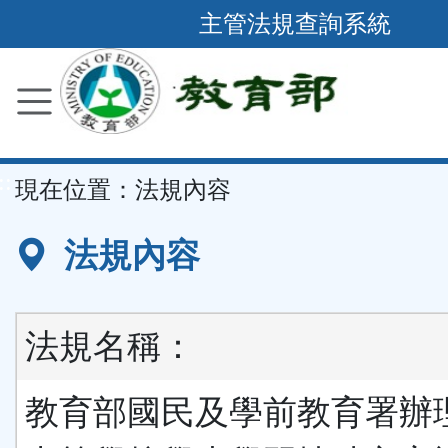
跳
主管法規查詢系統
到
主
要
內
容
::
現在位置：
法規內容
區
塊
法規內容
法規名稱：
教育部國民及學前教育署辦