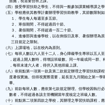
措施，視需要合班上課。
（四）接受學習扶助之學生，不得與一般參加課業輔導課之學
（五）學校應依其教學計畫辦理學習扶助教學，其節數限制如
１、學生每人每週至多五節。
２、寒假期間，不得超過四十節。
３、暑假期間，不得超過一百二十節。
４、進修部與進修學校，以在例假日及寒、暑假辦理為原
三目規定之限制。
（六）上課場地，以在校內為原則。
（七）每班人數以六人至十二人，身心障礙學生專班以五人至
，超過上開人數時，得增設班級數。同一年級或同一群、
，每班未達六人者，得倂入其他班級上課。
（八）依前點第一項第一款及第二款規定辦理之學習扶助課程
度暑假實施。但得視實際需要，延長至九月開始之第一學
畢。
（九）前款每班人數，應依第七款規定辦理。但學校因執行必
數者，不得超過各該主管機關當年度核定之班級人數。
（十）前點第二項第四款之學校，其辦理之學習扶助課程，應