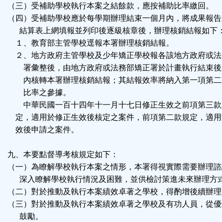
（三）受補助學校執行本案之結餘款，應按補助比率繳回。
（四）受補助學校應於每學期辦理結束一個月內，將成果報告
結算表上網填報並列印後逐級核章後，辦理核銷結報如下
１、教育部主管學校逕報本署辦理核銷結報。
２、地方政府主管學校及少年矯正學校報各該地方政府或法
署彙整後，由地方政府或法務部矯正署於計畫執行結束後
內核轉本署辦理核銷結報；其結報效率將納入第一項第二
比率之參據。
中華民國一百十四年十一月十七日修正生效之前項第三款
定，適用於修正生效後核定之案件，前項第二款規定，適用
效後申請之案件。
九、本要點督導考核規定如下：
（一）為瞭解學校執行本案之情形，本署得視實際需要辦理諮
深入瞭解學校執行情況及困難，並供檢討策進未來辦理方
（二）對於推動及執行本案績效卓著之學校，得酌增後續辦理
（三）對於推動及執行本案績效卓著之學校及有功人員，從優
鼓勵。