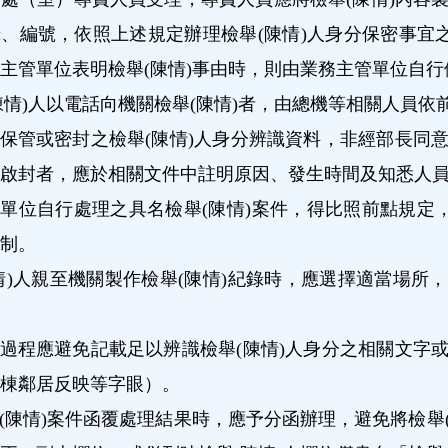
錄、編號，依照上述規定辦理檢舉
(
陳情
)
人身分保密事宜
務主管單位表明檢舉
(
陳情
)
事由時，則由業務主管單位自行
陳情
)
人以電話向機關檢舉
(
陳情
)
者，由總機等相關人員依
保管或密封之檢舉
(
陳情
)
人身分辨識資料，非經部長同
啟封者，應於相關文件中註明原因、發生時間及知悉人
管單位自行處理之具名檢舉
(
陳情
)
案件，得比照前點規定
制。
情
)
人親至機關製作檢舉
(
陳情
)
紀錄時，應選擇適當場所，
過程應避免記載足以辨識檢舉
(
陳情
)
人身分之相關文字
棟鄰居反映等字眼）。
(
陳情
)
案件函覆處理結果時，應予分函辦理，避免將檢舉