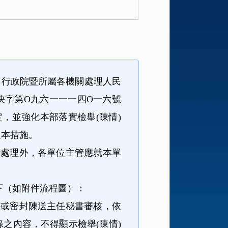
、
行政院暨所屬各機關處理人民
決字第
Ο
九六一一一四
Ο
一六
號
定，並
強化本部落實檢舉
(
陳情
)
定本措施。
責處理外，各單位主管應就本單
下（如附件流程圖）：
持或密封陳送主任秘書審核，依
錄之內容，不得顯示檢舉
(
陳情
)