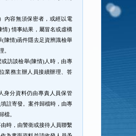
）內容無須保密者，或經以電
陳情
)
情事結果，屬冒名或虛構
舉
(
陳情
)
函件隱去足資辨識檢舉
理。
繫或訪談檢舉
(
陳情
)
人時，由專
位業務主辦人員接續辦理、答
人身分資料仍由專責人員保管
員填註寄發。案件歸檔時，由專
歸檔。
事由時，由警衛或接待人員聯繫
製作為書面資料並請收發人員予