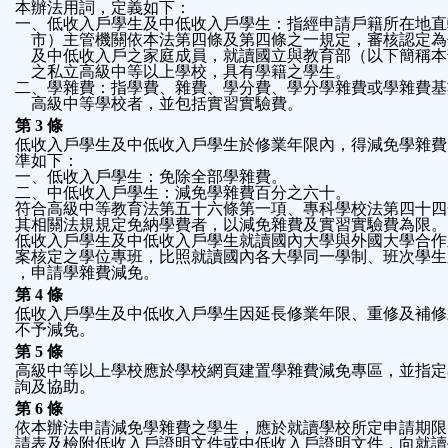
本辦法用詞，定義如下：
鈕
一、低收入戶學生及中低收入戶學生：指經申請戶籍所在地直
    市）主管機關依本法第四條及第四條之一規定，審核認定
    及中低收入戶之家庭成員，就讀國立與教育部（以下簡稱
區
    之私立高級中等以上學校，具有學籍之學生。
二、學雜費：指學費、雜費、學分費、學分學雜費或學雜費基
    高級中等學校者，並包括實習實驗費。
第 3 條
低收入戶學生及中低收入戶學生於修業年限內，得減免學雜費
準如下：
一、低收入戶學生：免除全部學雜費。
二、中低收入戶學生：減免學雜費百分之六十。
符合高級中等教育法第五十六條第一項、專科學校法第四十四
其相關法規規定免納學費者，以減免雜費及實習實驗費為限。
低收入戶學生及中低收入戶學生就讀國內大學與外國大學合作
案核定之學位專班，比照就讀國內各大學同一學制、班次學生
，申請學雜費減免。
第 4 條
低收入戶學生及中低收入戶學生因延長修業年限、重修及補修
不予減免。
第 5 條
高級中等以上學校應於學校網頁建置學雜費減免專區，並指定
詢及協助。
第 6 條
依本辦法申請減免學雜費之學生，應於就讀學校所定申請期限
請表及檢附低收入戶證明文件或中低收入戶證明文件，向就讀