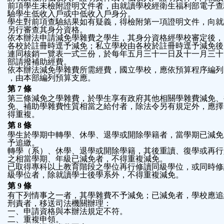
前項學生未檢附證明文件者，由就讀學校經衛生福利部電子查
驗學生低收入戶或中低收入戶身分。
學生對前項查驗結果如有疑義，得檢附第一項證明文件，向就
另行審查其身分資格。
依本辦法申請減免學雜費之學生，其身分資格經學校審定後，
各校於註冊時逕予減免；私立學校由各校於註冊時逕予減免後
連同核銷一覽表一式三份，於每年五月三十一日及十一月三十
部請撥補助經費。
依本辦法減免學雜費所需經費，國立學校，應依預算程序編列
，由本部編列預算支應。
第 7 條
第三條減免之學雜費，於學生享有政府其他相關學雜費減免、
免、補助學雜費性質相當之給付者，除法令另有規定外，應擇
得重複。
第 8 條
學生於學期中轉學、休學、退學或開除學籍者，當學期已減免
予追繳。
轉學（系）、休學、退學或開除學籍，其後重讀、復學或再行
之相當學期、年級已減免者，不得重複減免。
已取得專科以上教育階段之學位再行修讀同級學位，或同時修
級學位者，除就讀學士後學系外，不得重複減免。
第 9 條
有下列情事之一者，其學雜費不予減免；已減免者，學校應追
刑責者，移送司法機關辦理：
一、申請資格與本辦法規定不符。
二、重複申領。