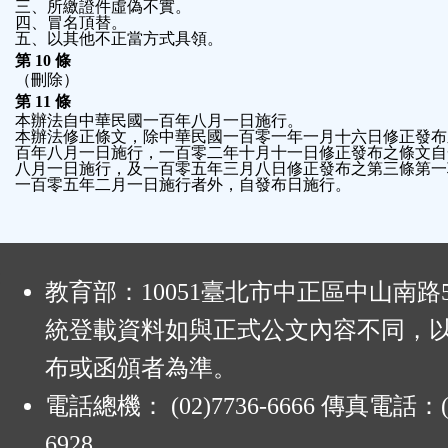
三、所繳證件虛偽不實。
四、冒名頂替。
五、以其他不正當方式具領。
第 10 條
（刪除）
第 11 條
本辦法自中華民國一百年八月一日施行。
本辦法修正條文，除中華民國一百零一年一月十六日修正發布
百年八月一日施行，一百零二年十月十一日修正發布之條文自
八月一日施行，及一百零五年三月八日修正發布之第三條第一
一百零五年二月一日施行者外，自發布日施行。
:
教育部：10051臺北市中正區中山南路
統登載資料如與正式公文內容不同，
布或函頒者為準。
電話總機： (02)7736-6666 傳真電話：(0
6928