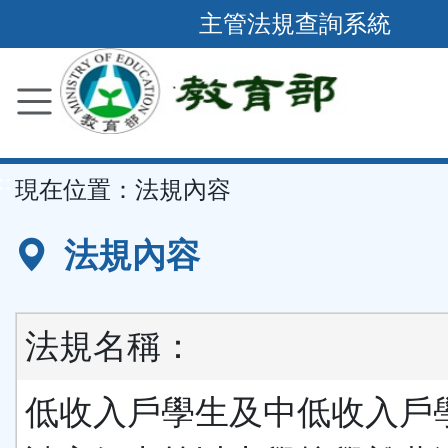
跳
主管法規查詢系統
到
主
要
內
容
::
現在位置：
法規內容
區
塊
法規內容
法規名稱：
低收入戶學生及中低收入戶