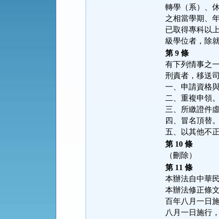
轉學（系）、
之相當學期、
已取得專科以
級學位者，除
第 9 條
有下列情事之
刑責者，移送
一、申請資格
二、重複申領
三、所繳證件
四、冒名頂替
五、以其他不
第 10 條
（刪除）
第 11 條
本辦法自中華
本辦法修正條
百年八月一日
八月一日施行