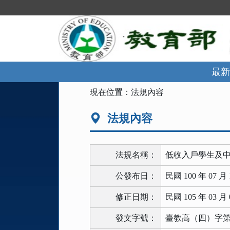
跳
到
主
要
內
容
區
最新
塊
:::
現在位置：
法規內容
法規內容
法規名稱：
低收入戶學生及
公發布日：
民國 100 年 07 月 
修正日期：
民國 105 年 03 月 
發文字號：
臺教高（四）字第10