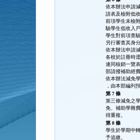
依本辦法申請
請表及檢附低
前項學生未檢
驗學生低收入
學生對前項查
另行審查其身
依本辦法申請
各校於註冊時
連同核銷一覽
部請撥補助經
依本辦法減免
，由本部編列
第 7 條
第三條減免之
免、補助學雜
得重複。
第 8 條
學生於學期中
予追繳。