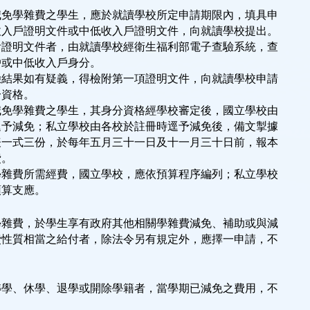
減免學雜費之學生，應於就讀學校所定申請期限內，填具申
收入戶證明文件或中低收入戶證明文件，向就讀學校提出。
附證明文件者，由就讀學校經衛生福利部電子查驗系統，查
戶或中低收入戶身分。
驗結果如有疑義，得檢附第一項證明文件，向就讀學校申請
分資格。
減免學雜費之學生，其身分資格經學校審定後，國立學校由
逕予減免；私立學校由各校於註冊時逕予減免後，備文掣據
表一式三份，於每年五月三十一日及十一月三十日前，報本
費。
學雜費所需經費，國立學校，應依預算程序編列；私立學校
預算支應。
學雜費，於學生享有政府其他相關學雜費減免、補助或與減
費性質相當之給付者，除法令另有規定外，應擇一申請，不
轉學、休學、退學或開除學籍者，當學期已減免之費用，不