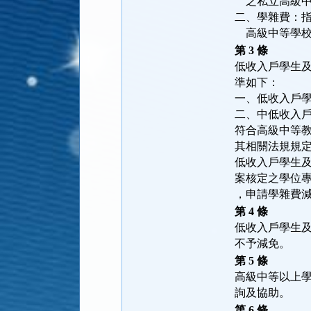
    之私立
二、學雜費：
    高級中等
第 3 條
低收入戶學生
準如下：
一、低收入戶
二、中低收入
符合高級中等
其相關法規規
低收入戶學生
案核定之學位
，申請學雜費
第 4 條
低收入戶學生
不予減免。
第 5 條
高級中等以上
詢及協助。
第 6 條