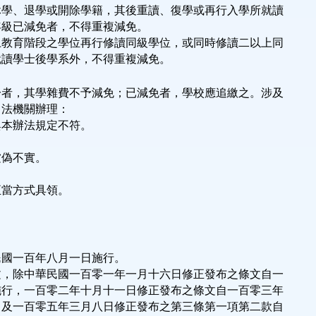
休學、退學或開除學籍，其後重讀、復學或再行入學所就讀
年級已減免者，不得重複減免。
上教育階段之學位再行修讀同級學位，或同時修讀二以上同
就讀學士後學系外，不得重複減免。
一者，其學雜費不予減免；已減免者，學校應追繳之。涉及
司法機關辦理：
與本辦法規定不符。
。
虛偽不實。
。
正當方式具領。
民國一百年八月一日施行。
文，除中華民國一百零一年一月十六日修正發布之條文自一
施行，一百零二年十月十一日修正發布之條文自一百零三年
，及一百零五年三月八日修正發布之第三條第一項第二款自