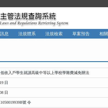
:::
訊息
法規體系
法規檢索
草案預告
相關
中低收入戶學生就讀高級中等以上學校學雜費減免辦法
19 日
08 日
50019939B號 令