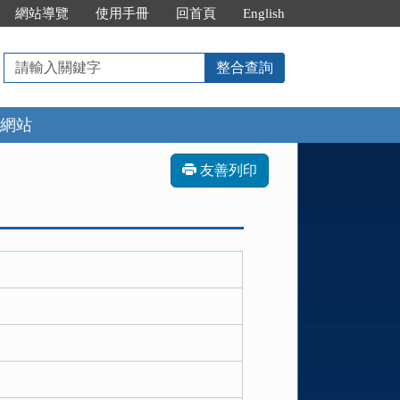
網站導覽
使用手冊
回首頁
English
請
整合查詢
輸
入
網站
關
鍵
字
友善列印