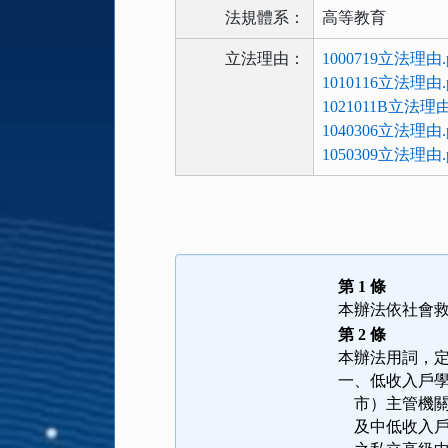
法規體系：
高等教育
立法理由：
1000719立法理由.p
1010116立法理由.p
1021011B立法理由
1040306立法理由.p
1050309立法理由.p
法
規
功
能
第 1 條
按
本辦法依社會
鈕
第 2 條
區
本辦法用詞，
一、低收入戶
    市）主
    及中低