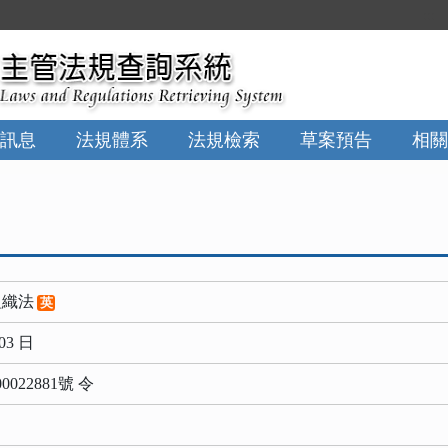
:::
訊息
法規體系
法規檢索
草案預告
相關
組織法
英
03 日
022881號 令