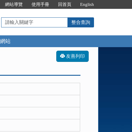
網站導覽
使用手冊
回首頁
English
請
整合查詢
輸
入
網站
關
鍵
字
友善列印