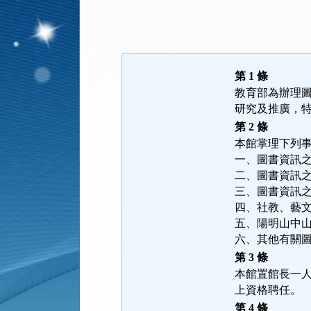
法
規
功
能
第 1 條
按
教育部為辦理
鈕
研究及推廣，
區
第 2 條
本館掌理下列
一、圖書資訊
二、圖書資訊
三、圖書資訊
四、社教、藝
五、陽明山中
六、其他有關
第 3 條
本館置館長一
上資格聘任。
第 4 條