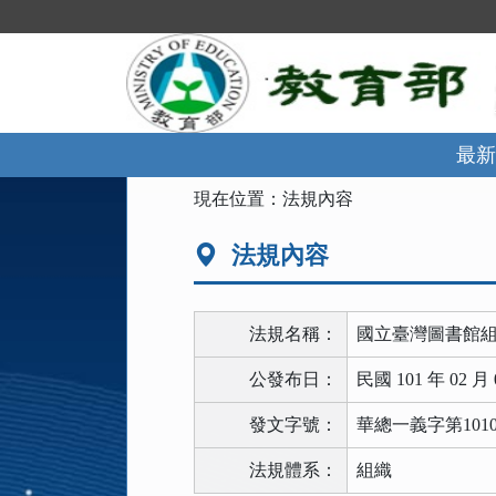
跳
到
主
要
內
容
區
最新
塊
:::
現在位置：
法規內容
法規內容
法規名稱：
國立臺灣圖書館
公發布日：
民國 101 年 02 月 
發文字號：
華總一義字第10100
法規體系：
組織