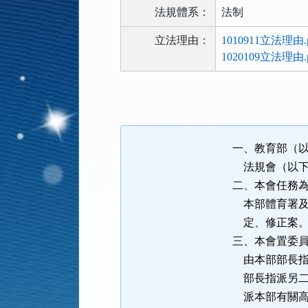
法規體系：
法制
立法理由：
1010911立法理由.p
1020109立法理由.p
法
規
功
能
一、教育部（
按
法規會（以下
鈕
二、本會任務
區
本部體育署及
定、修正案
三、本會置委
由本部部長指
部長指派另二
派本部有關高