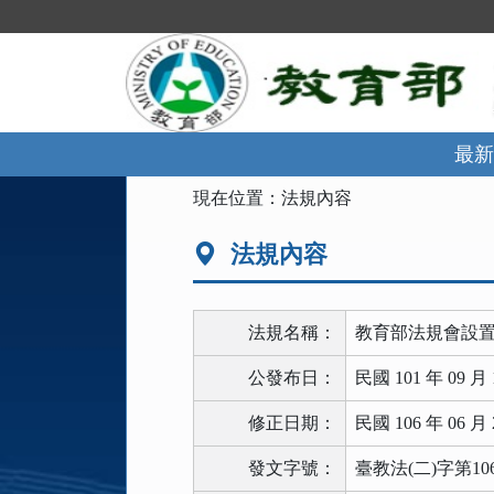
跳
到
主
要
內
容
區
最新
塊
:::
現在位置：
法規內容
法規內容
法規名稱：
教育部法規會設
公發布日：
民國 101 年 09 月 
修正日期：
民國 106 年 06 月 
發文字號：
臺教法(二)字第106