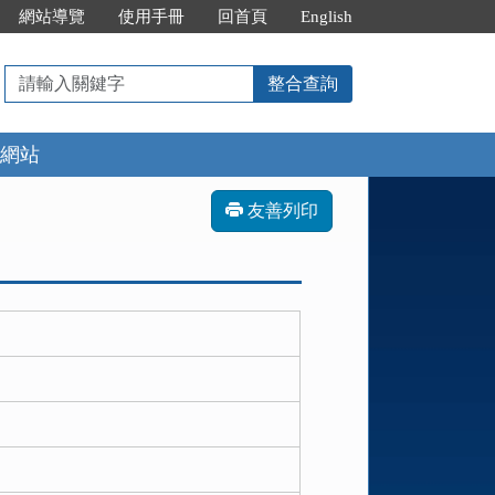
網站導覽
使用手冊
回首頁
English
請
整合查詢
輸
入
網站
關
鍵
字
友善列印