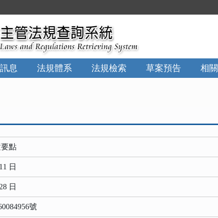
:::
訊息
法規體系
法規檢索
草案預告
相關
置要點
11 日
28 日
0084956號