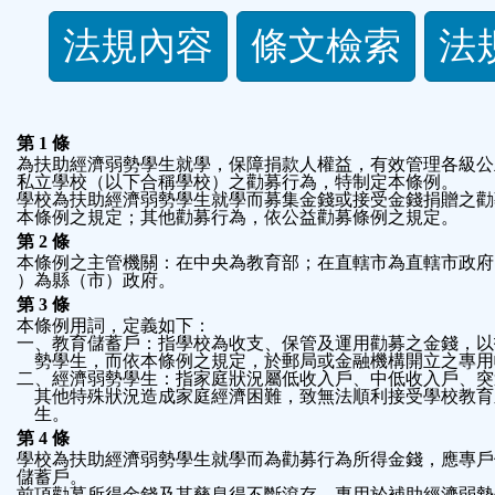
法
法規內容
條文檢索
法
規
功
第 1 條
為扶助經濟弱勢學生就學，保障捐款人權益，有效管理各級公
私立學校（以下合稱學校）之勸募行為，特制定本條例。
能
學校為扶助經濟弱勢學生就學而募集金錢或接受金錢捐贈之勸
本條例之規定；其他勸募行為，依公益勸募條例之規定。
第 2 條
按
本條例之主管機關：在中央為教育部；在直轄市為直轄市政府
）為縣（市）政府。
鈕
第 3 條
本條例用詞，定義如下：
一、教育儲蓄戶：指學校為收支、保管及運用勸募之金錢，以
區
    勢學生，而依本條例之規定，於郵局或金融機構開立之專
二、經濟弱勢學生：指家庭狀況屬低收入戶、中低收入戶、突
    其他特殊狀況造成家庭經濟困難，致無法順利接受學校教
    生。
第 4 條
學校為扶助經濟弱勢學生就學而為勸募行為所得金錢，應專戶
儲蓄戶。
前項勸募所得金錢及其孳息得不斷滾存，專用於補助經濟弱勢