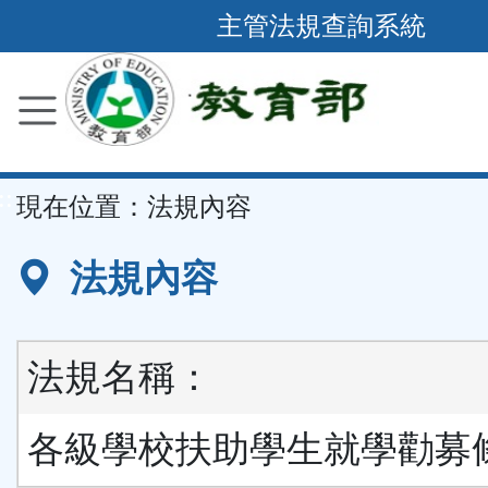
跳
主管法規查詢系統
到
主
要
內
容
::
現在位置：
法規內容
區
塊
法規內容
法規名稱：
各級學校扶助學生就學勸募