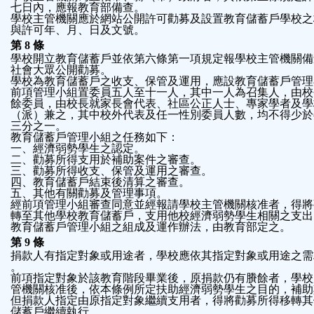
七日內，應報教育部備查。
學校主管機關應於網站公開許可勸募及設置教育儲蓄戶學校之
與許可年、月、日及文號。
第 8 條
學校開立教育儲蓄戶並依第六條第一項規定報學校主管機關備
社會大眾公開勸募。
學校為教育儲蓄戶之收支、保管及運用，應設教育儲蓄戶管理
前項管理小組置委員五人至十一人，其中一人為召集人，由校
餘委員，由校長就家長會代表、社區公正人士、專家學者及學
（派）兼之，其中校外代表及任一性別委員人數，均不得少於
三分之一。
教育儲蓄戶管理小組之任務如下：
一、經濟弱勢學生之認定。
二、勸募所得支用於補助案件之審查。
三、勸募所得收支、保管及運用之審查。
四、教育儲蓄戶結束後清算之審查。
五、其他有關勸募及管理事項。
經前項管理小組審查同意並經報請學校主管機關核准者，得將
轉至其他學校教育儲蓄戶，支用他校經濟弱勢學生相關之支出
教育儲蓄戶管理小組之組成及運作辦法，由教育部定之。
第 9 條
捐款人有指定對象或用途者，學校應依其指定對象或用途之需
。
前項指定對象於該教育階段畢業後，原捐款仍有賸餘者，學校
管機關核准後，依本條例所定扶助經濟弱勢學生之目的，補助
但捐款人指定由原指定對象繼續支用者，得將勸募所得移轉其
儲蓄戶繼續執行。