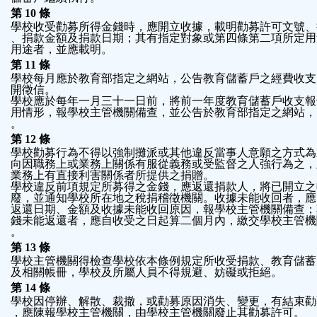
第 10 條
學校收受勸募所得金錢時，應開立收據，載明勸募許可文號、
、捐款金額及捐款日期；其有指定對象或第四條第二項所定用
用途者，並應載明。
第 11 條
學校每月應於教育部指定之網站，公告教育儲蓄戶之經費收支
開徵信。
學校應於每年一月三十一日前，將前一年度教育儲蓄戶收支報
用情形，報學校主管機關備查，並公告於教育部指定之網站，
。
第 12 條
學校勸募行為不得以強制攤派或其他違反當事人意願之方式為
向因職務上或業務上關係有服從義務或受監督之人強行為之，
業務上有直接利害關係者所提供之捐贈。
學校違反前項規定所募得之金錢，應返還捐款人，將已開立之
廢，並通知學校所在地之稅捐稽徵機關。收據未能收回者，應
返還日期、金額及收據未能收回原因，報學校主管機關備查；
錢未能返還者，應自收受之日起算二個月內，繳交學校主管機
。
第 13 條
學校主管機關得檢查學校依本條例規定所收受捐款、教育儲蓄
及相關帳冊，學校及所屬人員不得規避、妨礙或拒絕。
第 14 條
學校因停辦、解散、裁撤，或勸募原因消失、變更，有結束勸
，應陳報學校主管機關，由學校主管機關廢止其勸募許可。