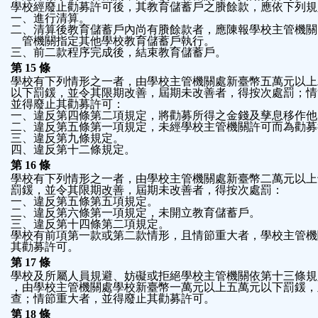
學校經廢止勸募許可後，其教育儲蓄戶之賸餘款，應依下列規
一、進行清算。
二、清算後教育儲蓄戶內尚有賸餘款者，應陳報學校主管機關
    管機關指定其他學校教育儲蓄戶執行。
三、前二款程序完成後，結束教育儲蓄戶。
第 15 條
學校有下列情形之一者，由學校主管機關處新臺幣五萬元以上
以下罰鍰，並令其限期改善，屆期未改善者，得按次處罰；情
並得廢止其勸募許可：
一、違反第四條第二項規定，將勸募所得之金錢及孳息移作他
二、違反第五條第一項規定，未經學校主管機關許可而為勸募
三、違反第九條規定。
四、違反第十二條規定。
第 16 條
學校有下列情形之一者，由學校主管機關處新臺幣二萬元以上
罰鍰，並令其限期改善，屆期未改善者，得按次處罰：
一、違反第五條第五項規定。
二、違反第六條第一項規定，未開立教育儲蓄戶。
三、違反第十四條第二項規定。
學校有前項第一款或第二款情形，且情節重大者，學校主管機
其勸募許可。
第 17 條
學校及所屬人員規避、妨礙或拒絕學校主管機關依第十三條規
，由學校主管機關處學校新臺幣一萬元以上五萬元以下罰鍰，
查；情節重大者，並得廢止其勸募許可。
第 18 條