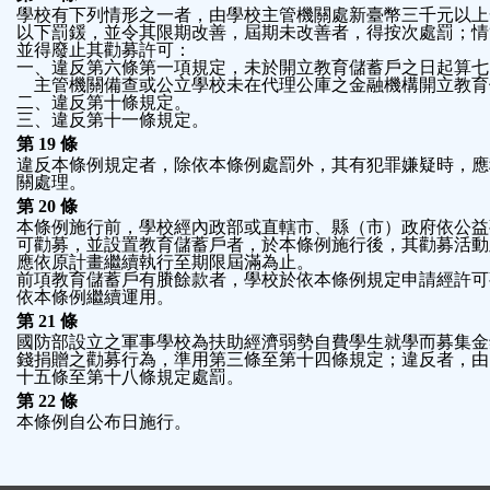
學校有下列情形之一者，由學校主管機關處新臺幣三千元以上
以下罰鍰，並令其限期改善，屆期未改善者，得按次處罰；情
並得廢止其勸募許可：
一、違反第六條第一項規定，未於開立教育儲蓄戶之日起算七
    主管機關備查或公立學校未在代理公庫之金融機構開立教
二、違反第十條規定。
三、違反第十一條規定。
第 19 條
違反本條例規定者，除依本條例處罰外，其有犯罪嫌疑時，應
關處理。
第 20 條
本條例施行前，學校經內政部或直轄市、縣（市）政府依公益
可勸募，並設置教育儲蓄戶者，於本條例施行後，其勸募活動
應依原計畫繼續執行至期限屆滿為止。
前項教育儲蓄戶有賸餘款者，學校於依本條例規定申請經許可
依本條例繼續運用。
第 21 條
國防部設立之軍事學校為扶助經濟弱勢自費學生就學而募集金
錢捐贈之勸募行為，準用第三條至第十四條規定；違反者，由
十五條至第十八條規定處罰。
第 22 條
本條例自公布日施行。