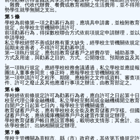
、雜費、代收代辦費、餐費或教育相關之生活費用，並不得用
勢學生就學無關之支出。
第 5 條
學校為前條第一項之勸募行為前，應填具申請書，並檢附教育
規定，向學校主管機關申請許可。
前項勸募行為，得採數校聯合方式依前項規定申請辦理，並以
申請學校。
私立學校經營不善或財務有重大缺失，經學校主管機關依規定
屆期未改善者，不得許可其勸募申請。
第一項執行規定，應包括教育儲蓄戶之經費存管、補助基準、
方式及用途，與勸募之目的、方式、公開徵信、預期效益及其
。
第一項執行規定，應經學校校務會議通過，私立學校並應提報
團法人董事會同意；修正時，應報學校主管機關核准。
第一項申請許可之程序、期限、應檢附之文件或資料、審查項
件、許可之廢止及其他應遵行事項之辦法，由教育部定之。
第 6 條
學校經依前條規定許可為勸募行為者，應自許可之日起算十日
校至代理公庫金融機構、私立學校至郵局或金融機構開立教育
自開戶之日起算七日內，報學校主管機關備查。
教育儲蓄戶戶名，應有學校校名全銜及教育儲蓄戶字樣。但國
儲蓄戶戶名，應依國庫機關專戶戶名建置作業規定辦理。
學校教育儲蓄戶帳目應設置專帳，載明收支情形；其會計、出
依學校會計、出納相關規定辦理。
第 7 條
學校主管機關為直轄市、縣（市）政府者，其依第五條規定許