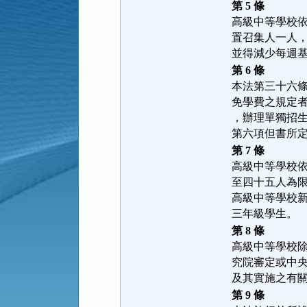
第 5 條
高級中等學校
置召集人一人
並得減少每週
第 6 條
本法第三十六
免學費之規定
，辦理單獨招
第六項但書所
第 7 條
高級中等學校
至四十五人為
高級中等學校
三年級學生。
第 8 條
高級中等學校
究院審定或中
及其實施之有
第 9 條