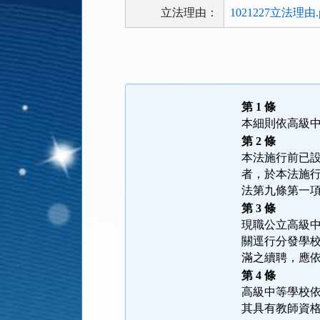
立法理由：
1021227立法理由.p
法
規
功
能
第 1 條
按
本細則依高級
鈕
第 2 條
區
本法施行前已
者，於本法施
法第九條第一
第 3 條
現職公立高級
關逕行分發學
滿之續聘，應
第 4 條
高級中等學校
其具有教師資