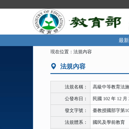
跳
到
主
要
內
容
區
最新
塊
:::
現在位置：
法規內容
法規內容
法規名稱：
高級中等教育法
公發布日：
民國 102 年 12 月 
發文字號：
臺教授國部字第1020
法規體系：
國民及學前教育