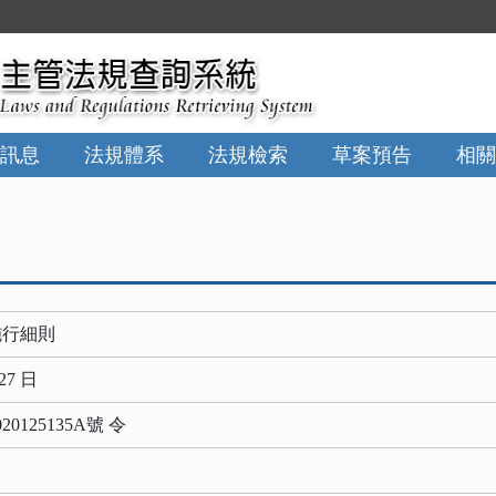
:::
訊息
法規體系
法規檢索
草案預告
相關
施行細則
27 日
125135A號 令