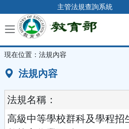
跳
主管法規查詢系統
到
主
要
內
容
::
現在位置：
法規內容
區
塊
法規內容
法規名稱：
高級中等學校群科及學程招