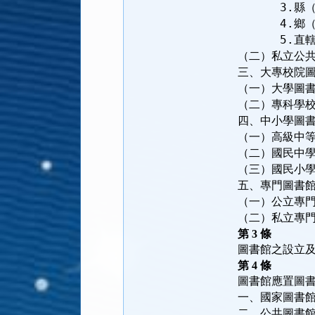
      3.
縣
      4.
鄉
      5.
直
（二）私立公
三、大專校院
（一）大學圖
（二）專科學
四、中小學圖
（一）高級中
（二）國民中
（三）國民小
五、專門圖書
（一）公立專
（二）私立專
第
3
條
圖書館之設立
第
4
條
一、國家圖書
二、公共圖書