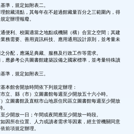
展基準，規定如附表二。
辦理館藏清點，其每年在不超過館藏量百分之三範圍內，得
條規定辦理報廢。
交通便利、校園適當之地點或機關（構）合宜之空間；其建
合業務需要、善用資訊科技、應用通用設計原則，並考量未
。
間之分配，應滿足典藏、服務及行政工作等需求。
備，應參考公共圖書館建築設備之國家標準，並考量特殊讀
備基準，規定如附表三。
館基本館舍開放時間依下列規定辦理：
轄市立、縣（市）立圖書館每週至少開放五十六小時。
市）立圖書館及直轄市山地原住民區立圖書館每週至少開放
時。
日至少開放一日；午間或夜間應至少開放一時段。
館如因所在位置、人力或讀者需求等因素，經主管機關同意
不依前項規定辦理。