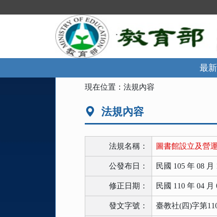
跳
到
主
要
內
容
區
最新
塊
:::
現在位置：
法規內容
法規內容
法規名稱：
圖書館設立及營
公發布日：
民國 105 年 08 月 
修正日期：
民國 110 年 04 月 
發文字號：
臺教社(四)字第110