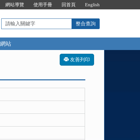
網站導覽
使用手冊
回首頁
English
請
整合查詢
輸
入
網站
關
鍵
字
友善列印