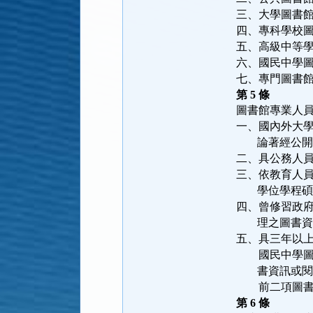
三、大學圖書
四、專科學校
五、高級中等
六、國民中學
七、專門圖書
第
5
條
一、國內外大學
   論著經公
二、具公務人
三、依教育人員
   學位學程
四、曾修習政府
   理之圖書
五、具三年以
　　國民中學圖
   書資訊或
　　前二項圖
第
6
條