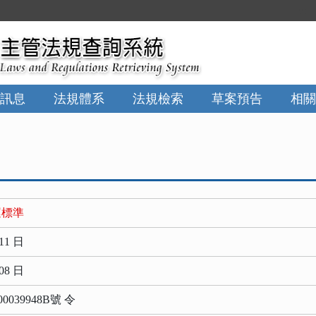
:::
訊息
法規體系
法規檢索
草案預告
相關
運標準
11 日
08 日
0039948B號 令