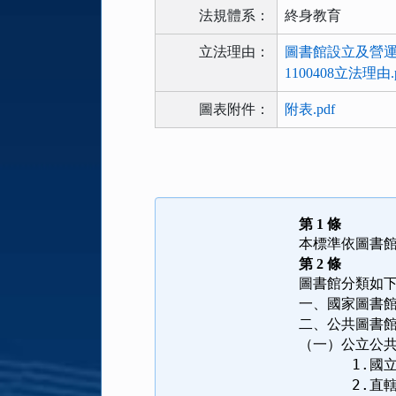
法規體系：
終身教育
立法理由：
圖書館設立及營運
1100408立法理由.p
圖表附件：
附表.pdf
法
規
功
能
第
1
條
按
本標準依圖書
鈕
第
2
條
區
圖書館分類如
一、國家圖書
二、公共圖書
（一）公立公
      1.
國
      2.
直