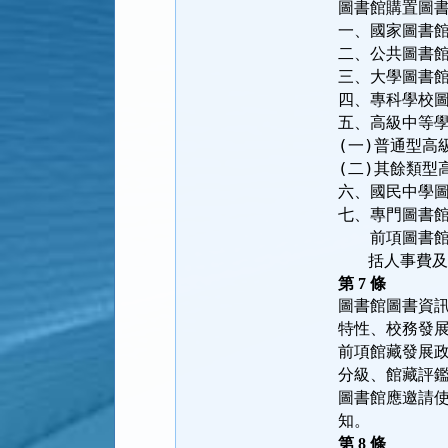
一、國家圖書
二、公共圖書
三、大學圖書
四、專科學校
五、高級中等
(一)普通型高
(二)其餘類型
六、國民中學
七、專門圖書
　　前項圖書館
   括人事費
第
7
條
圖書館圖書資
特性、校務發
前項館藏發展
分級、館藏評
圖書館應邀請
知。
第
8
條