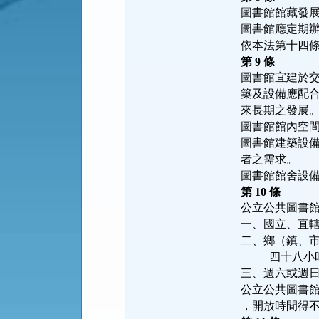
圖書館館藏發
圖書館應定期
依本法第十四
第
9
條
圖書館宜建於
築及設備應配
來長期之發展
圖書館館內空
圖書館建築設
者之需求。
圖書館館舍設
第
10
條
公立公共圖書
一、國立、直
二、鄉（鎮、
四十八小
三、週六或週
公立公共圖書
，開放時間得