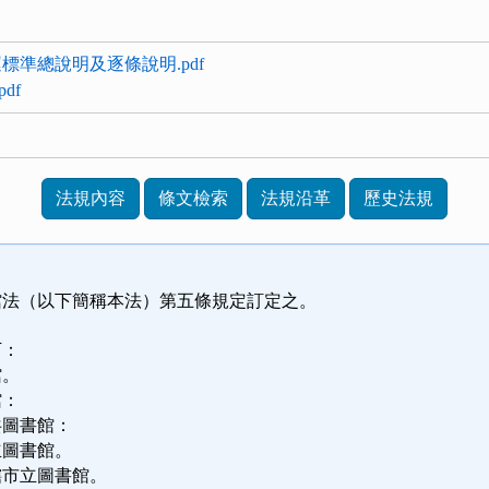
標準總說明及逐條說明.pdf
df
法規內容
條文檢索
法規沿革
歷史法規
館法（以下簡稱本法）第五條規定訂定之。
下：
館。
館：
共圖書館：
立圖書館。
轄市立圖書館。