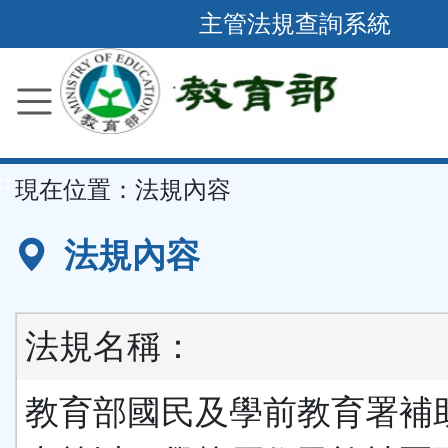
跳
主管法規查詢系統
到
主
要
內
容
::
現在位置：
法規內容
區
塊
法規內容
法規名稱：
教育部國民及學前教育署補