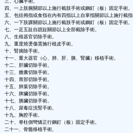
三、心臟手術。
四、一上肢腕關節以上施行截肢手術或鋼釘（板）固定手術。
五、包括拇指或食指在內有四指以上自掌指關節以上施行截指
六、一下肢踝關節以上施行截肢手術或鋼釘（板）固定手術。
七、一足五趾自蹠趾關節以上全部截除手術。
八、生殖器官切除手術。
九、重度燒燙傷需施行植皮手術。
十、腎摘除手術。
十一、重大器官（心、肺、肝、胰、腎臟）移植手術。
十二、肝臟切除手術。
十三、膽囊切除手術。
十四、胃部切除手術。
十五、肺葉切除手術。
十六、脾臟切除手術。
十七、胰臟切除手術。
十八、尿毒症洗腎手術。
十九、胸腔手術。
二十、脊柱側彎矯正行鋼釘（板）固定手術。
二十一、骨髓移植手術。