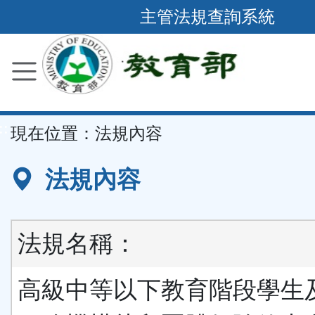
跳
主管法規查詢系統
到
主
要
內
容
::
現在位置：
法規內容
區
塊
法規內容
法規名稱：
高級中等以下教育階段學生