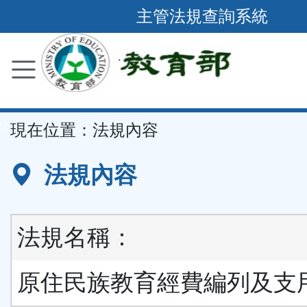
跳
主管法規查詢系統
到
主
要
內
容
::
現在位置：
法規內容
區
塊
法規內容
法規名稱：
原住民族教育經費編列及支