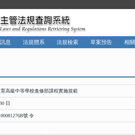
:::
訊息
法規體系
法規檢索
草案預告
相關
教育高級中等學校進修部課程實施規範
30 日
081276B號 令