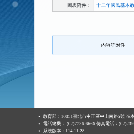
圖表附件：
十二年國民基本教
法
規
功
能
內容詳附件
按
鈕
區
:::
教育部：10051臺北市中正區中山南路5號
電話總機： (02)7736-6666 傳真電話：(02)2397
系統版本：
114.11.28