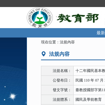
跳
到
主
要
內
容
區
最新
塊
:::
現在位置：
法規內容
法規內容
法規名稱：
十二年國民基本
公發布日：
民國 110 年 07 月 
發文字號：
臺教授國部字第1100
法規體系：
國民及學前教育