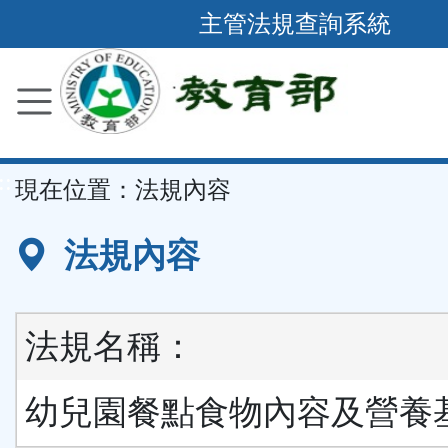
跳
主管法規查詢系統
到
主
要
內
容
::
現在位置：
法規內容
區
塊
法規內容
法規名稱：
幼兒園餐點食物內容及營養