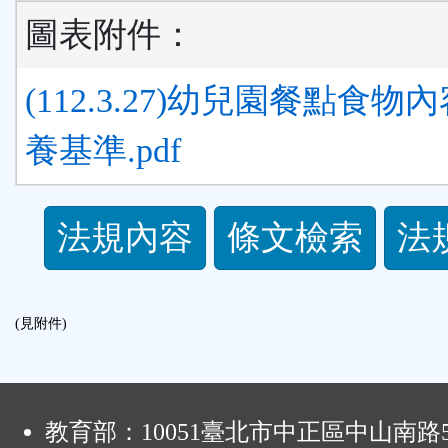
圖表附件：
(112.3.27)幼兒園餐點食物
養基準.pdf
法
法規內容
條文檢索
法
規
功
(見附件)
能
:
按
教育部：10051臺北市中正區中山南路