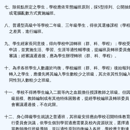
七、除前點所定之學生，學校應依常態編班原則，採S型排列、公開抽
或電腦亂數方式實施編班。
八、普通型高級中等學校二年級、三年級學生，得依其選修課程（學
之差異，進行編班。
九、學生經家長同意後，得向學校申請轉班（群、科、學程）；學校
申請，並實施生活、學習、生涯等適性輔導後，提編班及轉班委員
審議；經審議通過後，應為學生辦理轉班（群、科、學程）。
十、為求各班學生人數趨於均衡，學校編班（群、科、學程）後始報
轉入之學生，應優先將其編入學生數較少之班級，其次依其性別編
同性別人數較少之班級。
十一、學校不得將學生編入二親等內之血親擔任授課教師之班級。但
級規模、教師編制或有其他特殊困難者，提經學校編班及轉班委員
會審議通過後，不在此限。
十二、身心障礙學生就讀之普通班，其班級安排應由學校召開特殊教
行委員會決議，依學生個別學習適應需要及校內資源狀況，選擇適
當教師擔任班級導師，並以適性原則均衡編入各班，學校應主動連