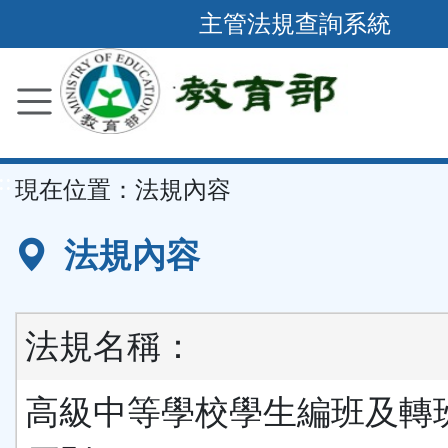
跳
主管法規查詢系統
到
主
要
內
容
::
現在位置：
法規內容
區
塊
法規內容
法規名稱：
高級中等學校學生編班及轉