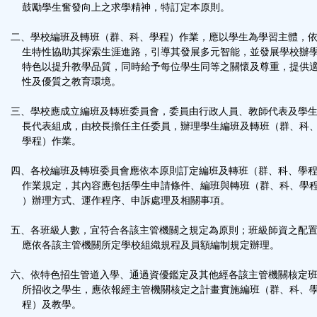
鼓勵學生奮發向上之求學精神，特訂定本原則。
鈕
二、學校編班及轉班（群、科、學程）作業，應以學生為學習主體，
區
生特性協助其探索生涯進路，引導其發展多元智能，並發展學校辦
特色以提升教學品質，同時給予每位學生同等之關懷及尊重，提供
性及優質之教育環境。
三、學校應成立編班及轉班委員會，委員由行政人員、教師代表及學
長代表組成，由校長擔任主任委員，辦理學生編班及轉班（群、科
學程）作業。
四、各校編班及轉班委員會應依本原則訂定編班及轉班（群、科、學
作業規定，其內容應包括學生申請條件、編班與轉班（群、科、學
）辦理方式、運作程序、申訴處理及相關事項。
五、各班級人數，宜符合各該主管機關之規定為原則；班級師資之配
應依各該主管機關所定學校組織規程及員額編制規定辦理。
六、依特色招生管道入學、通過資優鑑定及其他經各該主管機關核定
所招收之學生，應依報經主管機關核定之計畫實施編班（群、科、
程）及教學。