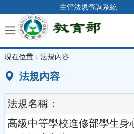
跳
主管法規查詢系統
到
主
要
內
容
::
現在位置：
法規內容
區
塊
法規內容
法規名稱：
高級中等學校進修部學生身