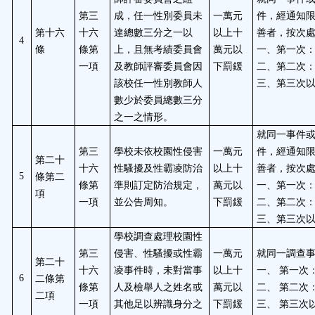
第三
成，任一性別委員未
一萬元
件，經通知
第十六
十六
達總數三分之一以
以上十
善者，按次
4
條
條第
上，且無考績委員會
萬元以
一、第一次
一項
及教師評審委員會因
下罰鍰
二、第二次
該校任一性別教師人
三、第三次
數少於委員總數三分
之一之情形。
就同一事件
第三
學校未依校園性侵害
一萬元
件，經通知
第二十
十六
性騷擾及性霸凌防治
以上十
善者，按次
條第二
5
條第
準則訂定防治規定，
萬元以
一、第一次
項
一項
並公告周知。
下罰鍰
二、第二次
三、第三次
學校調查處理校園性
第三
侵害、性騷擾或性霸
一萬元
就同一調查
第二十
十六
凌事件時，未對當事
以上十
一、
第一次
二條第
6
條第
人及檢舉人之姓名或
萬元以
二、
第二次
二項
一項
其他足以辨識身分之
下罰鍰
三、
第三次