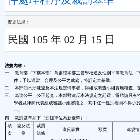
歷史法規：
民國 105 年 02 月 15 日
法規內容：
一、
教育部（下稱本部）為處理本部主管學校違反性別平等教育法（
件，予以適當、合理及公平之裁處，特訂定本基準。
二、 本部知悉涉嫌違反本法規定情事者，得組成調查小組實地稽查、
三、
為達公平、公正起見，本部對違反本法規定之罰鍰，得聘請具有
學者及律師代表組成審議小組審議之，其中任一性別委員不得少
一。
四、 裁罰基準如下（罰鍰單位為新臺幣）：
項
違反法
裁罰
違反事實
額度
違規情
次
條
法條