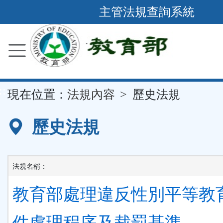
跳
主管法規查詢系統
到
主
要
內
容
::
現在位置：
法規內容
歷史法規
區
塊
歷史法規
法規名稱：
教育部處理違反性別平等教
件處理程序及裁罰基準