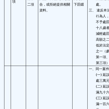
項
二項
合，或拒絕提供相關
下罰鍰
處。
資料。
三、
違反本
行為人
不予處
十八歲
減輕處
高額之
低於法
之一（
第一項
第三項
一、同一案
(一) 
處三萬
(二) 
滿九十
(三) 
滿一百