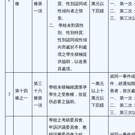
條
條第
質、性別認同或
萬元以
一、
第一次
一項
性傾向者之情
下罰鍰
二、
第二次
形。
三、
第三次
二、
學校未對因性
別、性別特質、
性別認同或性傾
向而處於不利處
境之學生積極提
供協助，以改善
其處境。
就同一事件
第三
一萬元
件，經通知
學校未積極維護懷孕
第十四
十六
以上十
善者，按次
學生之受教權，並提
3
條之一
條第
萬元以
一、
第一次
供必要之協助。
一項
下罰鍰
二、
第二次
三、
第三次
學校之考績委員會、
申訴評議委員會、教
師評審委員會之組
就同一事件