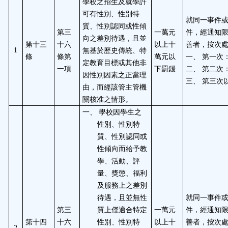
學校之招生及就學許
可有性別、性別特
就同一事件
質、性別認同或性傾
第三
一萬元
件，經通知
向之差別待遇，且並
第十三
十六
以上十
善者，按次
無基於歷史傳統、特
1
條
條第
萬元以
一、
第一次
定教育目標或其他非
一項
下罰鍰
二、
第二次
因性別因素之正當理
三、
第三次
由，而經該管主管機
關核准之情形。
一、
學校因學生之
性別、性別特
質、性別認同或
性傾向而給予教
學、活動、評
量、獎懲、福利
及服務上之差別
待遇，且並無性
就同一事件
第三
質上僅適合特定
一萬元
件，經通知
第十四
十六
性別、性別特
以上十
善者，按次
2