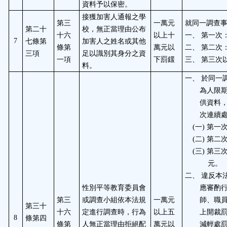
資料予以保密。
接獲加害人通報之學
第三
一萬元
就同一調查
第二十
校，無正當理由公布
十六
以上十
一、
第一次
七條第
加害人之姓名或其他
7
條第
萬元以
二、
第二次
三項
足以識別其身分之資
一項
下罰鍰
三、
第三次
料。
一、
於同一
為人限
供資料
次連續
一
第一
(
)
二
第二
(
)
三
第三
(
)
元。
二、
違反本
性別平等教育委員會
應審酌
第三
或調查小組依本法規
一萬元
師、職
第三十
十六
定進行調查時，行為
以上五
上開裁
條第四
8
條第
人無正當理由拒絕配
萬元以
減輕處