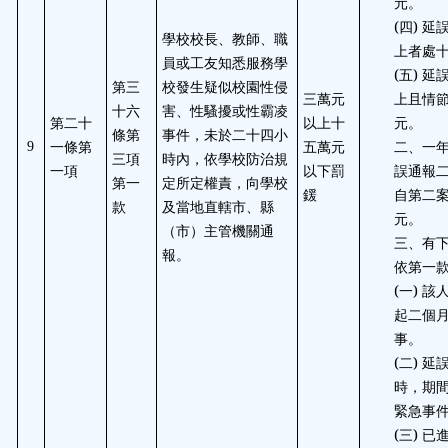
元。
(四) 
學校校長、教師、職
上者處
員或工友知悉服務學
(五) 
第三
校發生疑似校園性侵
三萬元
上且情
十六
害、性騷擾或性霸凌
第二十
以上十
元。
條第
事件，未於二十四小
一條第
五萬元
二、一
9
三項
時內，依學校防治規
一項
以下罰
誤通報
第一
定所定權責，向學校
鍰
自第二
款
及當地直轄市、縣
元。
（市）主管機關通
三、有
報。
依第一
(一) 
起二個
事。
(二) 
時，期
緊急事
(三) 