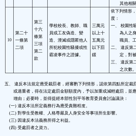
其他相
依下列情形
度：
第三
學校校長、教師、職
三萬元
一、
校園性
十六
第二十
員或工友偽造、變
以上十
為人之
條第
一條第
造、湮滅或隱匿他人
五萬元
職員、
10
三項
二項
所犯校園性騷擾或性
以下罰
二、
違反第
第二
霸凌事件之證據。
鍰
定，對
款
三、
違反第
之次數
五、
違反本法規定應受裁罰者，經審酌下列情形，認依第四點所定裁
或過重者，得在法定處罰金額額度內，予以加重或減輕處罰，並
理由；必要時，並得提經本部性別平等教育委員會討論議決：
一
違反本法所定義務行為應受責難程度。
(
)
二
對學生受教權、人格尊嚴及人身安全等事項所生影響。
(
)
三
因違反本法義務所得之利益。
(
)
四
受處罰者之資力。
(
)