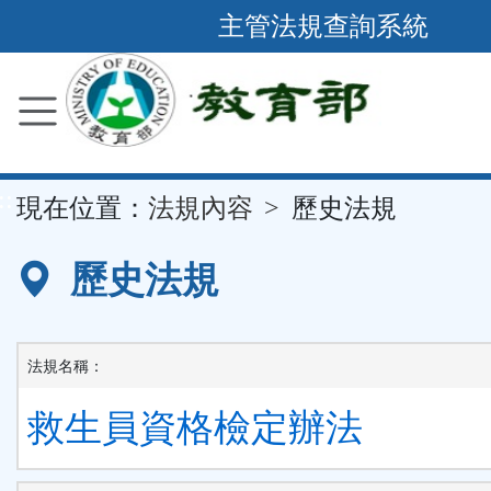
跳
主管法規查詢系統
到
主
要
內
容
::
現在位置：
法規內容
歷史法規
區
塊
歷史法規
法規名稱：
救生員資格檢定辦法