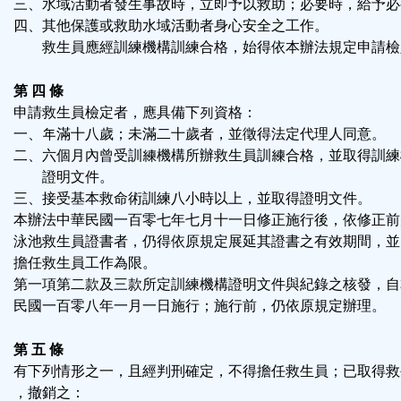
三、水域活動者發生事故時，立即予以救助；必要時，給予必
四、其他保護或救助水域活動者身心安全之工作。
救生員應經訓練機構訓練合格，始得依本辦法規定申請檢
第 四 條
申請救生員檢定者，應具備下列資格：
一、年滿十八歲；未滿二十歲者，並徵得法定代理人同意。
二、六個月內曾受訓練機構所辦救生員訓練合格，並取得訓練
證明文件。
三、接受基本救命術訓練八小時以上，並取得證明文件。
本辦法中華民國一百零七年七月十一日修正施行後，依修正前
泳池救生員證書者，仍得依原規定展延其證書之有效期間，並
擔任救生員工作為限。
第一項第二款及三款所定訓練機構證明文件與紀錄之核發，自
民國一百零八年一月一日施行；施行前，仍依原規定辦理。
第 五 條
有下列情形之一，且經判刑確定，不得擔任救生員；已取得救
，撤銷之：