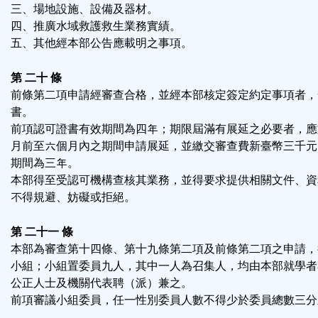
三、場地設施、設備及器材。
四、推廣水域救護救生業務實績。
五、其他經本部公告應載明之事項。
第 二十 條
前條第二項申請經審查合格，並經本部核定簽定約定事項者，
書。
前項認可證書有效期間為四年；期限屆滿有展延之必要者，應
月前至六個月內之期間申請展延，並繳交審查費新臺幣三千元
期間為三年。
本部得至受認可機構查核其業務，並得要求提供相關文件、資
不得規避、妨礙或拒絕。
第 二十一 條
本部為審查第十四條、第十九條第二項及前條第二項之申請，
小組；小組置委員九人，其中一人為召集人，均由本部就學者
公正人士及機關代表聘（派）兼之。
前項審議小組委員，任一性別委員人數不得少於委員總數三分