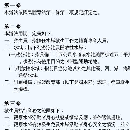
第 一 條
本辦法依國民體育法第十條第二項規定訂定之。
第 二 條
本辦法用詞，定義如下︰
一、救生員：指擔任水域救生工作之體育專業人員。
二、水域︰指下列游泳池及開放性水域：
(一)游泳池︰指具備二十五公尺水道或水池總面積達五十平
，供游泳為使用目的之封閉型運動場地。
(二)開放性水域︰指前目游泳池以外之其他溪、河、湖、海
靜態水域。
三、訓練機構：指經教育部（以下簡稱本部）認定，從事救生
之機構。
第 三 條
救生員執行業務之範圍如下：
一、觀察水域活動者身心狀態或情緒反應，並作適當處理。
二、觀察水域有無發生危及水域活動者身心安全之情況，並立