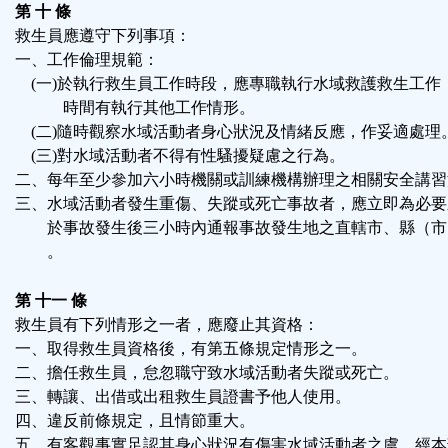
第 十 條
救生員應遵守下列事項：
一、工作倫理規範：
(一)於執行救生員工作時段，應專職執行水域救護救生工作
時間有執行其他工作情形。
(二)隨時觀察水域活動者身心狀況及情緒反應，作妥適處理
(三)對水域活動者不得有性騷擾疑慮之行為。
二、每年至少參加六小時機關或訓練機構辦理之相關安全講習
三、水域活動者發生重傷、失蹤或死亡事故者，應立即為必要
於事故發生後三小時內通報事故發生地之直轄市、縣（市
。
第 十一 條
救生員有下列情形之一者，應廢止其資格：
一、取得救生員資格後，有第五條規定情形之一。
二、擔任救生員，怠忽職守致水域活動者失蹤或死亡。
三、轉讓、出借或出租救生員證書予他人使用。
四、違反前條規定，且情節重大。
五、有客觀事實足認其身心狀況有傷害水域活動者之虞，經本