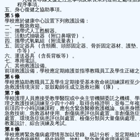
程序事項。
五、身心復健之協助事項。
第
5
條
學校應於健康中心設置下列救護設備：
一、一般急救箱。
二、攜帶式人工甦醒器。
三、活動式抽吸器
 (
附口鼻咽管
) 
。
四、攜帶式氧氣組
 (
附流量表
) 
。
五、固定器具
 (
含頸圈、頭部固定器、骨折固定器材、護墊
巾等
) 
。
六、運送器具
 (
含長背板等
) 
。
七、專用電話。
八、其他救護設備。
前項救護設備，學校應定期維護並指導教職員工及學生正確之
第
6
條
學校應協助教職員工及學生定期接受基本救命術訓練課程至少
急救護情境演習，並鼓勵師生成立急救社團
 (
隊
) 
。
第
7
條
學校護理人員應接受教學醫院或中央主管機關委託之機構、學
理之救護技術訓練至少四十小時，取得合格證明，並每二年複
前項四十小時訓練課程，應包含緊急醫療救護概論、病患身體
急救技術、急救器材使用、創傷病患評估與處置、非創傷急症
處置、環境急症病患評估與處置、檢傷分類與大量傷病處理、
教案設計、綜合演練及考試。
第
8
條
學校應將緊急傷病處理情形加以登錄、統計分析，並定期檢討
應包含傷病種類、發生時間、地點、緊急救護處理過程等。