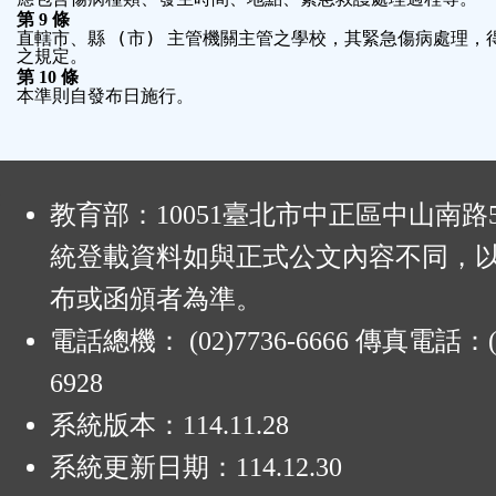
第
9
條
直轄市、縣
 (
市
) 
主管機關主管之學校，其緊急傷病處理，
之規定。
第
10
條
本準則自發布日施行。
:
教育部：10051臺北市中正區中山南路
統登載資料如與正式公文內容不同，
布或函頒者為準。
電話總機： (02)7736-6666 傳真電話：(0
6928
系統版本：
114.11.28
系統更新日期：
114.12.30