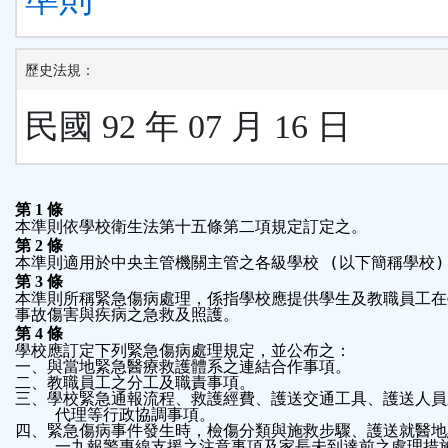
歷史法規：
民國 92 年 07 月 16 日
第
1
條
本準則依學校衛生法第十五條第二項規定訂定之。
第
2
條
本準則適用於中央主管機關主管之各級學校
 (
以下簡稱學校
)
第
3
條
本準則所稱緊急傷病處理，係指學校應提供學生及教職員工在
事故傷害與疾病之急救及照護。
第
4
條
學校應訂定下列緊急傷病處理規定，並公布之：
一、與當地緊急醫療救護體系之連結合作事項。
二、教職員工之分工及職責事項。
三、學校緊急通報流程、救護經費、護送交通工具、護送人員
代理等行政協調事項。
四、緊急傷病事件發生時，檢傷分類與施救步驟、護送就醫地
一九報警專線支援之注意事項及家長未到達前之處理措