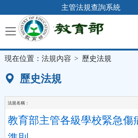
跳
主管法規查詢系統
到
主
要
內
容
::
現在位置：
法規內容
歷史法規
區
塊
歷史法規
法規名稱：
教育部主管各級學校緊急傷
準則