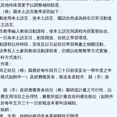
他特殊需要予以調整補助額度。
兒（稚）園本土語言教學原則如下：
鼓勵使用本土語言，使本土語言、國語自然成為師生日常活動進
之語言。
語言教學融入教保活動課程，使本土語言與課程內容緊密結合。
週一日為本土語言日，創造開放、自然之學習環境。
活動課程以外時段，安排足以引起幼兒學習興趣之相關活動。
母語專長人士參與教保活動課程者，仍應以統整教學方式實施，
方式進行。
查作業：
參與之幼兒（稚）園應於每年四月三十日前填妥次一學年度之申
如附件一）及經費概算表，報送各直轄市、縣（市）政
市、縣（市）政府應審查各幼兒（稚）園研提計畫之可行性，以
用項目之合理性，彙整所提計畫並排列優先順位（如附件
年五月三十一日前報送本署申請補助。
及核銷：
請撥、支用、核銷結報請依本署相關規定辦理。