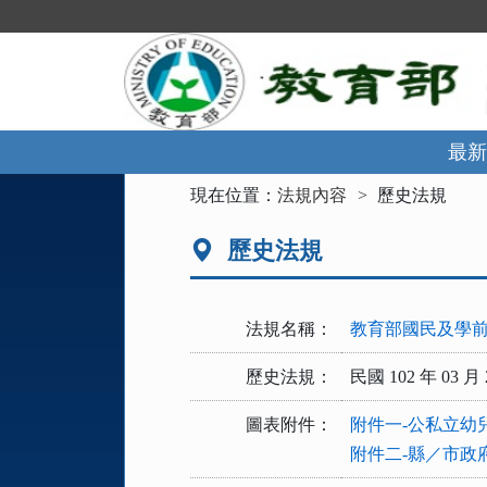
跳
到
主
要
內
容
區
最新
塊
:::
現在位置：
法規內容
歷史法規
歷史法規
法規名稱：
教育部國民及學
歷史法規：
民國 102 年 03 月 
圖表附件：
附件一-公私立幼
附件二-縣／市政