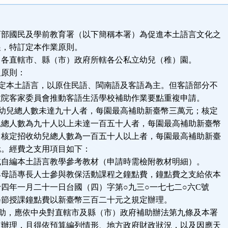
育部國民及學前教育署（以下簡稱本署）為促進本土語言文化之
特訂定本作業原則。
：各直轄市、縣（市）政府所轄各公私立幼兒（稚）園。
及原則：
所定本土語言，以原住民語、閩南語及客語為主。但客語部分不
家委員會推動客語生活學校補助作業要點重複申請。
收幼兒總人數未達九十人者，每園最高補助新臺幣三萬元；核定
數為九十人以上未達一百五十人者，每園最高補助新臺幣
招收幼兒總人數為一百五十人以上者，每園最高補助新臺
經費之支用項目如下：
編本土語言教學參考教材（申請時需檢附教材明細）。
語專長人士參與教保活動課程之鐘點費，鐘點費之支給依本
月二十一日台國（四）字第○九三○一七七二○六C號
課鐘點費以新臺幣三百二十元之規定辦理。
補助，應依中央對直轄市及縣（市）政府補助辦法第九條及本署
，且得依預算編列情形、地方政府財政狀況，以及因應天