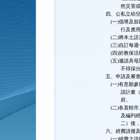
然災害或其
四、公私立幼
(一)倡導及
行及應用
(二)將本土
(三)自訂每
(四)於教保
(五)邀請具
不得採分科
五、申請及審
(一)有意願
請計畫（格式
府。
(二)各直轄
及編列經費支
二）後，於每
六、經費請撥
(一)經費之