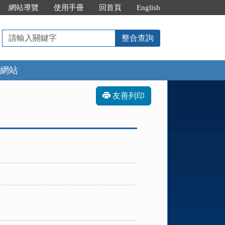
網站導覽
使用手冊
回首頁
English
請
整合查詢
輸
入
網站
關
鍵
字
友善列印