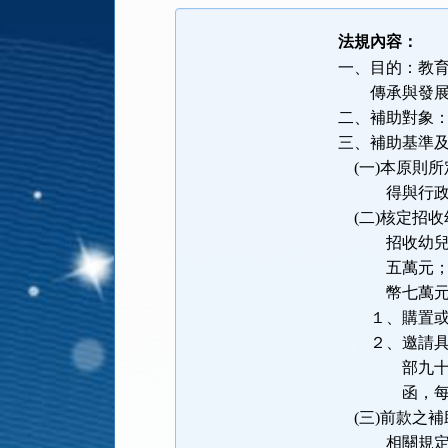
法規內容：
一、目的：教
傳承與發展，
二、補助對象
三、補助基準
(一)本原則
得與行政院客
(二)核定招
招收幼兒總人
五萬元；核定
幣七萬元。
１、購置或自
２、邀請具母
部九十四年一
函，每節授
(三)前款之
相關規定辦理