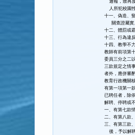
      通報，致再度發生校園性侵害事件；或偽造、變造、湮滅或隱匿他

      人所犯校園性侵害事件之證據，經有關機關查證屬實。

  十一、偽造、變造或湮滅他人所犯校園毒品危害事件之證據，經有關機

        關查證屬實。

  十二、體罰或霸凌學生，造成其身心嚴重侵害。

  十三、行為違反相關法令，經有關機關查證屬實。

  十四、教學不力或不能勝任工作有具體事實；或違反聘約情節重大。

  教師有前項第十二款至第十四款規定情事之一者，應經教師評審委員會

  委員三分之二以上出席及出席委員三分之二以上之審議通過；其有第十

  三款規定之情事，經教師評審委員會議決解聘或不續聘者，除情節重大

  者外，應併審酌案件情節，議決一年至四年不得聘任為教師，並報主管

  教育行政機關核准。

  有第一項第一款至第十二款或前項後段情事之一者，不得聘任為教師；

  已聘任者，除依下列規定辦理外，應報主管教育行政機關核准後，予以

  解聘、停聘或不續聘：

  一、有第七款情形者，依規定辦理退休或資遣。

  二、有第八款、第九款情形者，依第四項規定辦理。

  三、有第三款、第十款或第十一款情形者，應報主管教育行政機關核准

      後，予以解聘。
