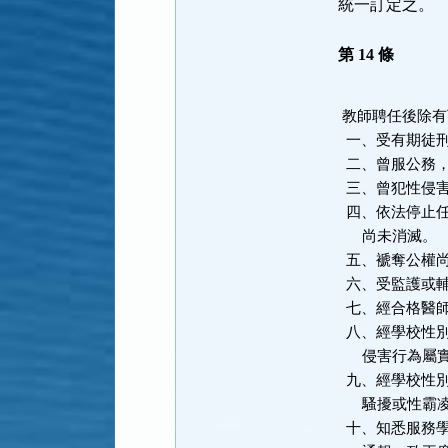
統一訂定之。
第 14 條
 教師聘任後除有下列各款之一者外，不得解聘、停聘或不續聘：

  一、受有期徒刑一年以上判決確定，未獲宣告緩刑。

  二、曾服公務，因貪污瀆職經有罪判決確定或通緝有案尚未結案。

  三、曾犯性侵害犯罪防治法第二條第一項所定之罪，經有罪判決確定。

  四、依法停止任用，或受休職處分尚未期滿，或因案停止職務，其原因

      尚未消滅。

  五、褫奪公權尚未復權。

  六、受監護或輔助宣告，尚未撤銷。

  七、經合格醫師證明有精神病尚未痊癒。

  八、經學校性別平等教育委員會或依法組成之相關委員會調查確認有性

      侵害行為屬實。

  九、經學校性別平等教育委員會或依法組成之相關委員會調查確認有性

      騷擾或性霸凌行為，且情節重大。

  十、知悉服務學校發生疑似校園性侵害事件，未依性別平等教育法規定
