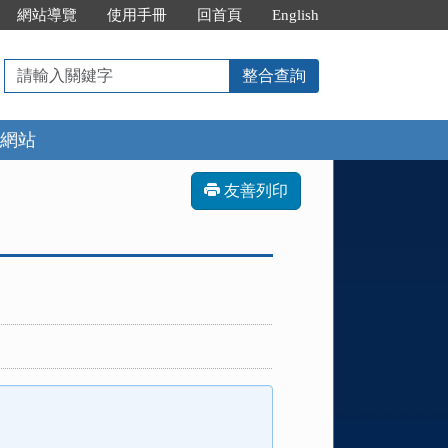
網站導覽
使用手冊
回首頁
English
請
整合查詢
輸
入
網站
關
鍵
字
友善列印