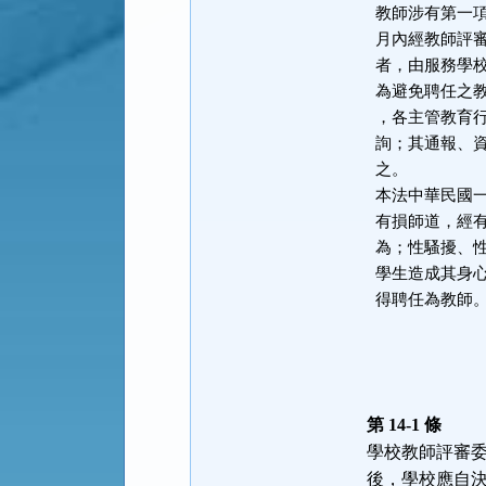
  教師涉有第一項第八款或第九款情形者，服務學校應於知悉之日起一個

  月內經教師評審委員會審議通過後予以停聘，並靜候調查。經調查屬實

  者，由服務學校報主管教育行政機關核准後，予以解聘。

  為避免聘任之教師有第一項第一款至第十二款及第二項後段規定之情事

  ，各主管教育行政機關及各級學校應依規定辦理通報、資訊之蒐集及查

  詢；其通報、資訊之蒐集、查詢及其他應遵行事項之辦法，由教育部定

  之。

  本法中華民國一百零二年六月二十七日修正之條文施行前，因行為不檢

  有損師道，經有關機關查證屬實而解聘或不續聘之教師，除屬性侵害行

  為；性騷擾、性霸凌行為、行為違反相關法令且情節重大；體罰或霸凌

  學生造成其身心嚴重侵害者外，於解聘或不續聘生效日起算逾四年者，

  得聘任為教師
第 14-1 條
學校教師評審
後，學校應自