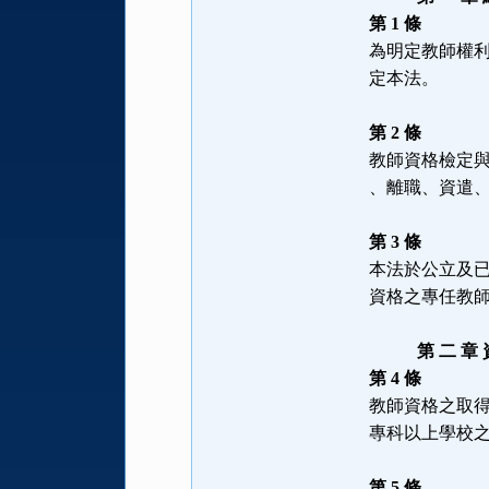
第 1 條
為明定教師權
定本法。
第 2 條
教師資格檢定
、離職、資遣
第 3 條
本法於公立及
資格之專任教
第 二 章 
第 4 條
教師資格之取
專科以上學校
第 5 條