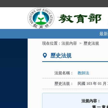
跳
到
主
要
內
容
區
最新
塊
:::
現在位置：
法規內容
歷史法規
歷史法規
法規名稱：
教師法
歷史法規：
民國 103 年 01 月 
法規內容：
第 一 章 