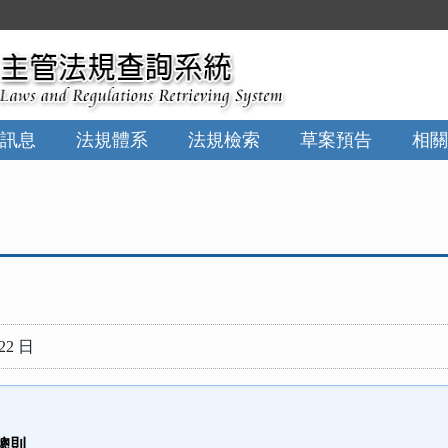
:::
訊息
法規體系
法規檢索
草案預告
相關
22 日
總則