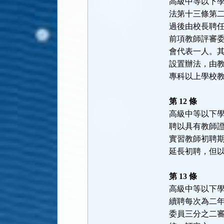
高級中等以下
法第十三條第
過後由校長聘
前項教師評審
會代表一人。
設置辦法，由
專科以上學校
第 12 條
高級中等以下
聘以具有教師
實習教師初聘
延長初聘，但
第 13 條
高級中等以下
續聘每次為二
委員三分之二