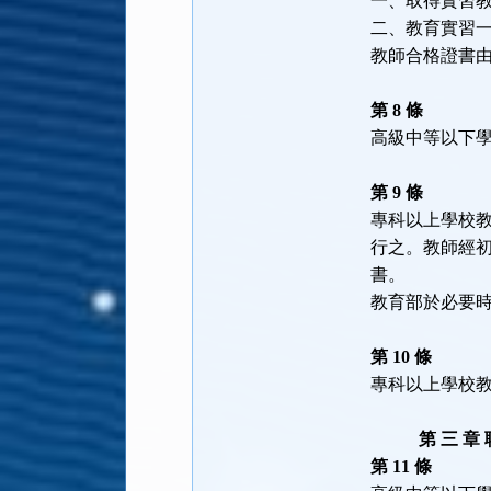
一、取得實習
二、教育實習
教師合格證書
第 8 條
高級中等以下
第 9 條
專科以上學校
行之。教師經
書。
教育部於必要
第 10 條
專科以上學校
第 三 章 
第 11 條