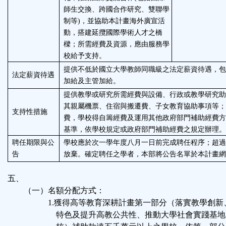
師生交換、跨國合作研究、雙聯學
制等
)
，並協助本計畫海外廣宣活
動，搭建延攬國際學術人才之橋
樑；所需經費及資源，應由服務學
校給予支持。
提供不低於國立大學教師同職級之法定薪資待遇，包
法定薪資待遇
加給及主管加給。
提供教學或研究所需經費與設備、行政或教學研究助
其親屬機票、住宿與搬遷費、子女教育協助事項等；
支持性措施
費，學校得自籌經費及運用其他政府部門補助經費方
基準，依學校規定或政府部門補助經費之規定辦理。
聘任期限與公
學校應於次一學年度八月一日前完成聘任程序；超過
告
放棄。確定聘任之學者，本部將公告名單於本計畫網
五、
（一）名額分配方式：
1.獲得高等教育深耕計畫第一部分（落實教學創新
特色及提升高教公共性、推動大學社會實踐基地