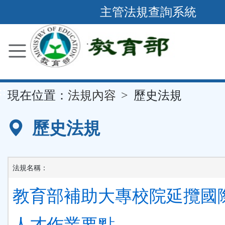
跳
主管法規查詢系統
到
主
要
內
容
::
現在位置：
法規內容
歷史法規
區
塊
歷史法規
法規名稱：
教育部補助大專校院延攬國
人才作業要點