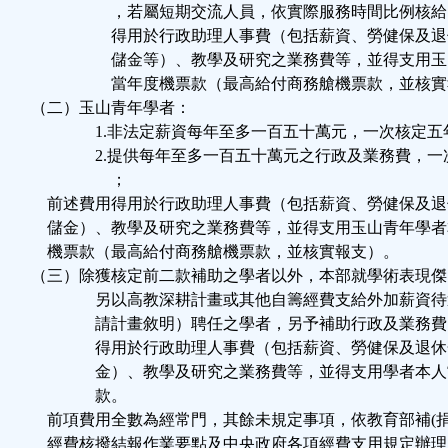
，若屬短期交流人員，依實際服務時間比例核給
得用於行政助理人事費（包括薪資、勞健保及退
儲金等）、教學及研究之業務費等，並得支用玉
當年度機票款（最高給付商務艙機票款，並核實
（二）玉山青年學者：
1.非法定薪資每年至多一百五十萬元，一次核定五
2.提供每年至多一百五十萬元之行政及業務費，一
；
前述費用得用於行政助理人事費（包括薪資、勞健保及退
儲金）、教學及研究之業務費等，並得支用玉山青年學者
機票款（最高給付商務艙機票款，並核實報支）。
（三）除獲核定前二款補助之學者以外，本部就學術表現傑
另以高教深耕計畫或其他自籌經費支給外加薪資待
請計畫敘明）聘任之學者，另予補助行政及業務費
得用於行政助理人事費（包括薪資、勞健保及退休
金）、教學及研究之業務費等，並得支用學者本人
款。
前項費用全數為經常門，其餘未規定事項，依教育部補(捐
經費核撥結報作業要點及中央政府各項經費支用規定辦理