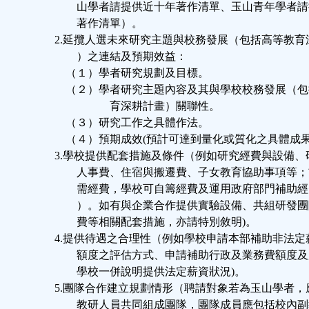
山學者請提供近十年著作清單、玉山青年學者請
著作清單）。
2.延攬人選未來研究主題與校務發展（包括高等教育
）之連結及預期效益：
（１）學者研究規劃及目標。
（２）學者研究主題內容及其與學校校務發展（包
育深耕計畫）關聯性。
（３）研究工作之具體作法。
（４）預期成效(預計可達到量化或質化之具體成果
3.學校提供配套措施及條件（例如研究經費與設備、
人事費、住宿與搬遷費、子女教育協助事項等；
需經費，學校可自籌經費及運用政府部門補助經
）。如有與企業合作提供實驗設備、共組研發團
費等相關配套措施，亦請特別敘明)。
4.提供待遇之合理性（例如學校申請本部補助非法定
額度之評估方式、申請補助行政及業務費額度及
學校一併說明提供法定薪資狀況)。
5.團隊合作建立規劃情形（聘請對象若為玉山學者，
教研人員共同組成團隊，團隊成員應包括校內副