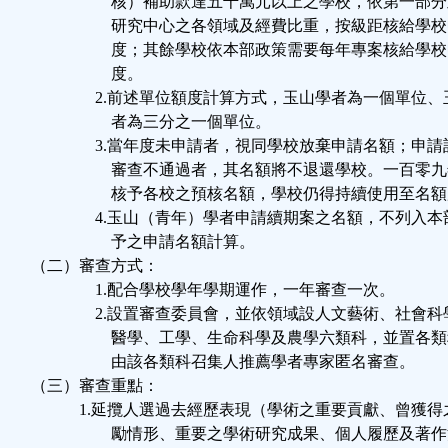
核）補助款達五千萬元以上之學校，依第一部分
研究中心之各領域及經費比重，按級距核給學校
度；其餘學校依本部政策需要每年專案核給學校
度。
2.前述單位額度計算方式，玉山學者為一個單位、
者為三分之一個單位。
3.當年度未申請者，視同學校放棄申請名額；申請
審查不通過者，其名額將不退還學校。一百零九
核予各校之預核名額，學校仍得持續使用至名額
4.玉山（青年）學者申請續期案之名額，不列入本
予之申請名額計算。
（二）審查方式：
1.配合學校學年學期運作，一年審查一次。
2.設置審查委員會，並依領域設人文藝術、社會科
醫學、工學、生命科學及農學六類科，並置各類
由該各類科召集人推薦學者專家匿名審查。
（三）審查重點：
1.延攬人選過去經歷表現（學術之重要貢獻、曾獲得
勵情形、重要之學術研究成果、個人履歷及著作