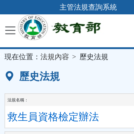
跳
主管法規查詢系統
到
主
要
內
容
::
現在位置：
法規內容
歷史法規
區
塊
歷史法規
法規名稱：
救生員資格檢定辦法