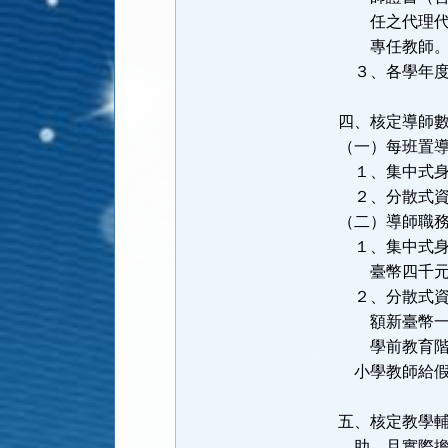
任之代理代課
專任教師
３、各學年度
四、核定導師
（一）每班置
１、集中式身
２、分散式資
（二）導師職
１、集中式身
臺幣四千元
２、分散式資
額新臺幣
學前教育階段
小學教師給假
五、核定教學
助，且實際擔