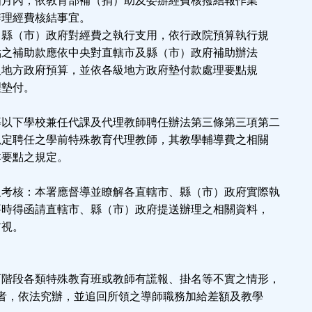
內，依教育部補（捐）助及委辦經費核撥結報作業
理經費核結事宜。
縣（市）政府對經費之執行支用，依行政院預算執行規
補助款應依中央對直轄市及縣（市）政府補助辦法
方政府預算，並依各級地方政府墊付款處理要點規
墊付。
等以下學校兼任代課及代理教師聘任辦法第三條第三項第二
定聘任之學前特殊教育代理教師，其教學輔導費之相關
要點之規定。
及考核：本署應督導並瞭解各直轄市、縣（市）政府實際執
時得函請直轄市、縣（市）政府提送辦理之相關資料，
視。
：
育階段各類特殊教育班或教師有謊報、掛名等不實之情形，
，依法究辦，並追回所領之導師職務加給差額及教學