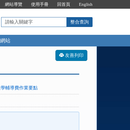
網站導覽
使用手冊
回首頁
English
請
整合查詢
輸
入
網站
關
鍵
字
友善列印
教學輔導費作業要點