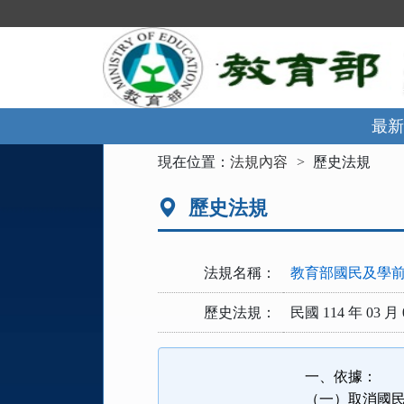
跳
到
主
要
內
容
區
最新
塊
:::
現在位置：
法規內容
歷史法規
歷史法規
法規名稱：
教育部國民及學
歷史法規：
民國 114 年 03 月 
一、依據：
（一）取消國