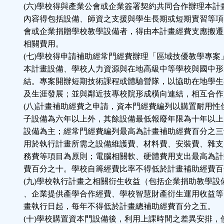
(六)學校得與產業公會或企業簽署契約共同合作辦理本計
內容得包括設備、師資之支援與學生長期或短期實習等項
會或企業捐贈學校教學設備者，得由本計畫經費支應搬遷
相關費用。
(七)學校得申請補助經常門經費辦理「區域技優教學專案
本計畫設備、學校人力資源與在地高級中等學校與國中形
結。專案開辦短期技術課程或體驗營隊，以協助在地學生
及生涯發展；並與鄰近技專校院形成橫向連結，相互合作
(八)計畫補助經費之申請，資本門經費編列以購置耐用性
子設備為六年以上外，其餘設備最低報廢年限為十年以上
設備為主；經常門經費編列最高為計畫補助經費百分之三
用於執行計畫所需之設備維護費、材料費、安裝費、雜支
務費等項目為原則；電腦相關軟、硬體費用支出最高為計
費百分之十。學校自籌經費比率不得低於計畫補助經費百
(九)學校執行計畫之相關衍生收益（包括企業捐助教學設
、
企業提供產學合作經費、學校智慧財產衍生運用收益等
畫執行日起，每年不得低於計畫總補助經費百分之五。
(十)學校購置資本門設備後，利用上課時間之差異安排，