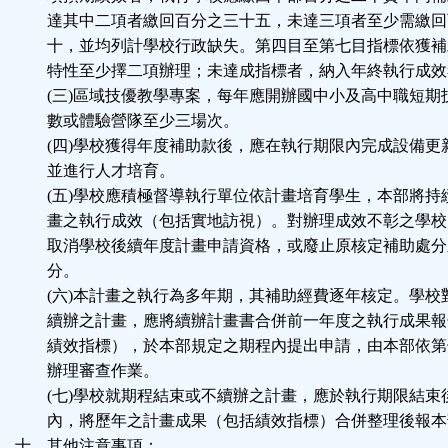
達其中二項者繳回百分之三十五，未達三項者至少需繳回
十，並均列計學校行政缺失。第四目至第七目指標依獲補
特性至少擇二項辦理；未達成指標者，納入年終執行成效
(三)區域技優教學專案，每年應開辦國中小及高中職短期
數或體驗營隊至少三場次。
(四)學校獲得年度補助款後，應在執行期限內完成設備更
並進行人才培育。
(五)學校應積極督導執行單位依計畫培育學生，本部將持
畫之執行成效（包括實地訪視）。對辦理成效不彰之學校
取消學校後續年度計畫申請資格，或廢止原核定補助處分
分。
(六)本計畫之執行為多年期，其補助經費逐年核定。學校
續辦之計畫，應將續辦計畫書合併前一年度之執行成果報
績效指標），於本部規定之期程內提出申請，由本部依第
辦理審查作業。
(七)學校就期程結束或不續辦之計畫，應於執行期限結束
內，將歷年之計畫成果（包括績效指標）合併整理後報本
十、其他注意事項：