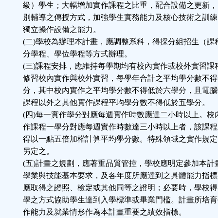
級）學生；大幅增加實作課程之比重，配合設備之更新，
別輔導之傳授方式，加強學生實務能力及核心技術之訓練
獨立操作設備之能力。
(二)學校為辦理本計畫，應調整系科，得採分組招生（課
分學程、學位學程等方式辦理。
(三)課程安排，應維持每學期均有校內實作或校外實習課
修習校內實作與校外實習，每學年合計之平均學分數不得
分，其中校內實作之平均學分數不得低於六學分，且電腦
課程以外之其他實作課程平均學分數不得低於五學分。
(四)每一實作學分對應每週實作時數應達二小時以上。校
作課程一學分對應每週實作時數達三小時以上者，該課程
得以一點五倍加權計算平均學分數。特殊領域之實作規定
另定之。
(五)計畫之規劃，應著重品質管控，學校應明定參加本計
學業與技能基本要求，及各年度所應達到之具體能力指標
應取得之證照、檢定或其他同等之證明；必要時，學校得
學之方式協助學生達到入學標準或畢業門檻。計畫所培育
作能力及就業情形作為本計畫重要之績效指標。