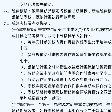
商品化者優先補助。
八、經費核撥：依年度預算核定各校補助額度後，辦理經費核
獲補助學校，應依計畫執行專款專用。
九、成效考核及淘汰機制：
(一)學校應於計畫書中自訂分年達成之質化及量化績效指
成目標之管考機制，並將下列指標納入執行：
１、每年安排參與校內實作實習課程學生比率逐年成
十五。
２、參與獲補助計畫校內實作實習學生畢業後就業率
七十。
３、獲補助計畫之相關衍生收益達計畫總補助經費百
４、協助企業申請政府部門產學合作計畫每年至少三
５、協助合作企業代訓員工人次逐年提升百分之五。
６、學校與特定產業產學合作件數與金額成長百分之
７、學校研發特定應用技術移轉金額成長百分之四點
平均成長百分之一點五）。
(二)前款第一目至第三目指標為本計畫重要績效指標，未
項預期績效者，執行學校應繳回本部百分之二十資本門補