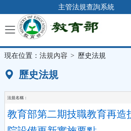
跳
主管法規查詢系統
到
主
要
內
容
::
現在位置：
法規內容
歷史法規
區
塊
歷史法規
法規名稱：
教育部第二期技職教育再造
院設備更新實施要點