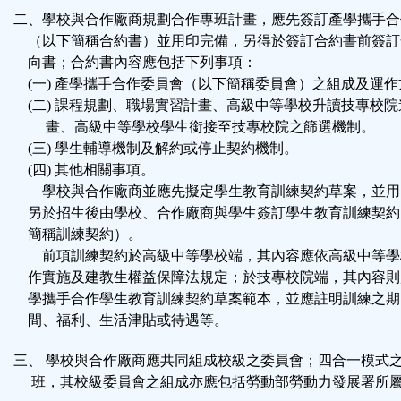
二、學校與合作廠商規劃合作專班計畫，應先簽訂產學攜手合
（以下簡稱合約書）並用印完備，另得於簽訂合約書前簽訂
向書；合約書內容應包括下列事項：
(一) 產學攜手合作委員會（以下簡稱委員會）之組成及運作
(二) 課程規劃、職場實習計畫、高級中等學校升讀技專校院
畫、高級中等學校學生銜接至技專校院之篩選機制。
(三) 學生輔導機制及解約或停止契約機制。
(四) 其他相關事項。
學校與合作廠商並應先擬定學生教育訓練契約草案，並用
另於招生後由學校、合作廠商與學生簽訂學生教育訓練契約
簡稱訓練契約）。
前項訓練契約於高級中等學校端，其內容應依高級中等學
作實施及建教生權益保障法規定；於技專校院端，其內容則
學攜手合作學生教育訓練契約草案範本，並應註明訓練之期
間、福利、生活津貼或待遇等。
三、 學校與合作廠商應共同組成校級之委員會；四合一模式
班，其校級委員會之組成亦應包括勞動部勞動力發展署所