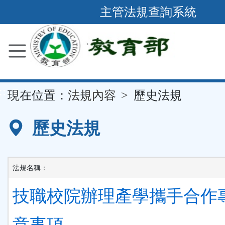
跳
主管法規查詢系統
到
主
要
內
容
::
現在位置：
法規內容
歷史法規
區
塊
歷史法規
法規名稱：
技職校院辦理產學攜手合作
意事項