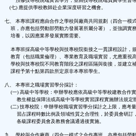
預修技專校院端實習學分，並由技專校院端負責學生督導
(七) 應提供學校教師赴企業深度研習之機會。
七、 本專班課程應由合作之學校與廠商共同規劃（四合一模
班，亦應包括勞動部勞動力發展署所屬分署），並強調實
培養，以因應業界發展實際需要。
本專班採高級中等學校與技專校院銜接之一貫課程設計，
教育（包括職業倫理）、專業教育及職場實習，尤應重視
學校與技專校院不同教育階段之課程區隔與銜接，並建立
課程予第十點第四款所定原非本專班學生。
八、 本專班之職場實習學分採計：
(一) 高級中等學校：申辦學校應依高級中等學校建教合作
教生權益保障法或高級中等學校實習課程實施辦法規定
(二) 技專校院：申辦學校職場實習學分採計之上限，應考
習占課程時數比例及領域性質之合理性，於委員會研訂
各級課程委員會及教務會議通過後實施。
九、 學校與合作廠商（四合一模式之合作專班，亦應包括勞