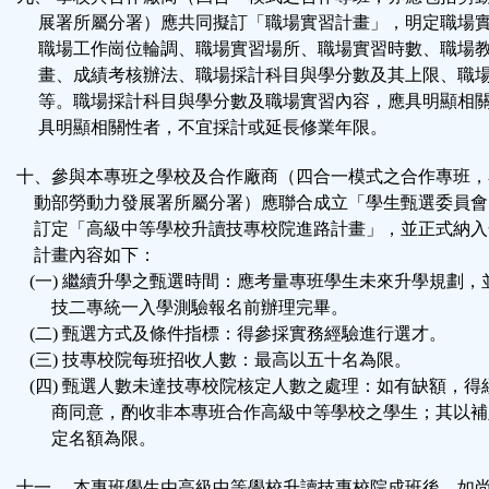
展署所屬分署）應共同擬訂「職場實習計畫」，明定職場
職場工作崗位輪調、職場實習場所、職場實習時數、職場
畫、成績考核辦法、職場採計科目與學分數及其上限、職
等。職場採計科目與學分數及職場實習內容，應具明顯相
具明顯相關性者，不宜採計或延長修業年限。
十、參與本專班之學校及合作廠商（四合一模式之合作專班，
動部勞動力發展署所屬分署）應聯合成立「學生甄選委員會
訂定「高級中等學校升讀技專校院進路計畫」，並正式納入
計畫內容如下：
(一) 繼續升學之甄選時間：應考量專班學生未來升學規劃，
技二專統一入學測驗報名前辦理完畢。
(二) 甄選方式及條件指標：得參採實務經驗進行選才。
(三) 技專校院每班招收人數：最高以五十名為限。
(四) 甄選人數未達技專校院核定人數之處理：如有缺額，得
商同意，酌收非本專班合作高級中等學校之學生；其以補
定名額為限。
十一、 本專班學生由高級中等學校升讀技專校院成班後，如