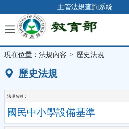
跳
主管法規查詢系統
到
主
要
內
容
::
現在位置：
法規內容
歷史法規
區
塊
歷史法規
法規名稱：
國民中小學設備基準