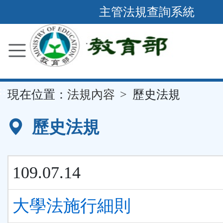
跳
主管法規查詢系統
到
主
要
內
容
::
現在位置：
法規內容
歷史法規
區
塊
歷史法規
109.07.14
大學法施行細則